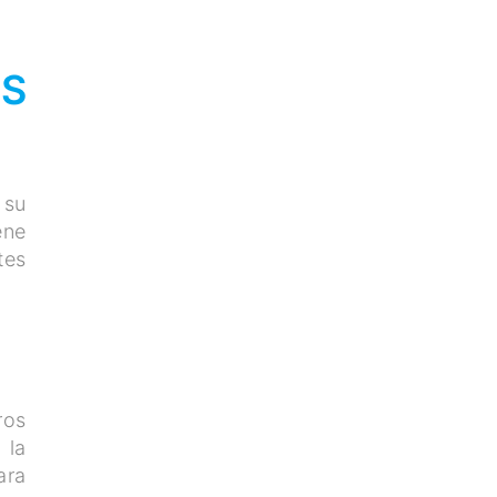
S
 su
ene
tes
ros
 la
ara