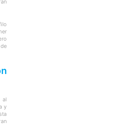
ran
ilo
ner
ero
 de
on
 al
a y
sta
ran