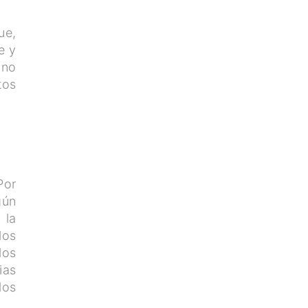
ue,
e y
 no
tos
Por
gún
 la
los
los
ias
los