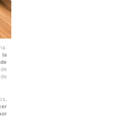
na.
 la
 de
 de
 de
os,
cer
por