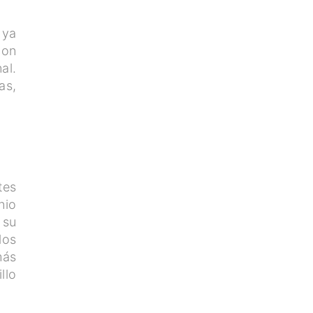
 ya
con
al.
as,
tes
nio
 su
los
más
llo