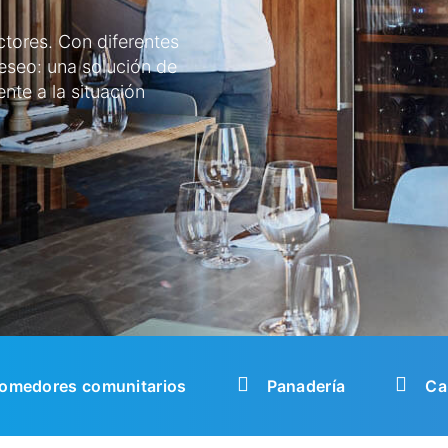
ctores. Con diferentes
eseo: una solución de
nte a la situación
omedores comunitarios
Panadería
Ca