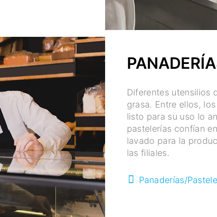
PANADERÍA
Diferentes utensilios
grasa. Entre ellos, lo
listo para su uso lo 
pastelerías confían e
lavado para la produ
las filiales.
Panaderías/Pastele