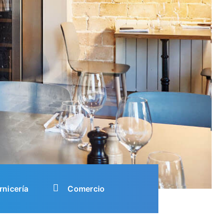
rnicería
Comercio