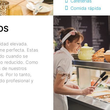
Cafeterías
Comida rápida
OS
idad elevada.
ene perfecta. Estas
ado cuando se
po reducido. Como
s de nuestros
s. Por lo tanto,
do profesional y