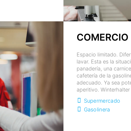
COMERCIO
Espacio limitado. Dif
lavar. Esta es la situa
panadería, una carnice
cafetería de la gasoli
adecuado. Ya sea poten
aperitivo. Winterhalte
Supermercado
Gasolinera