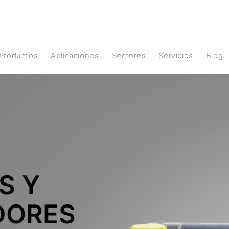
Productos
Aplicaciones
Sectores
Servicios
Blog
S Y
DORES