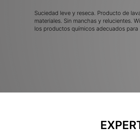
Suciedad leve y reseca. Producto de lav
materiales. Sin manchas y relucientes. W
los productos químicos adecuados para d
EXPER