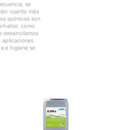
recuencia, se
vado: cuanto más
ctos químicos son
erhalter: como
ue desarrollamos
a aplicaciones
za e higiene se