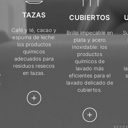
TAZAS
CUBIERTOS
Café y té, cacao y
S
Brillo impecable en
espuma de leche:
plata y acero
los productos
inoxidable: los
químicos
productos
adecuados para
químicos de
residuos resecos
l
lavado más
en tazas.
y
s
eficientes para el
.
lavado delicado de
cubiertos.