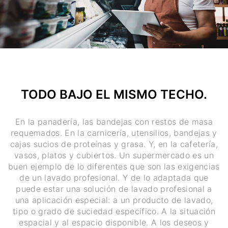
TODO BAJO EL MISMO TECHO.
En la panadería, las bandejas con restos de masa
requemados. En la carnicería, utensilios, bandejas y
cajas sucios de proteínas y grasa. Y, en la cafetería,
vasos, platos y cubiertos. Un supermercado es un
buen ejemplo de lo diferentes que son las exigencias
de un lavado profesional. Y de lo adaptada que
puede estar una solución de lavado profesional a
una aplicación especial: a un producto de lavado,
tipo o grado de suciedad específico. A la situación
espacial y al espacio disponible. A los deseos y