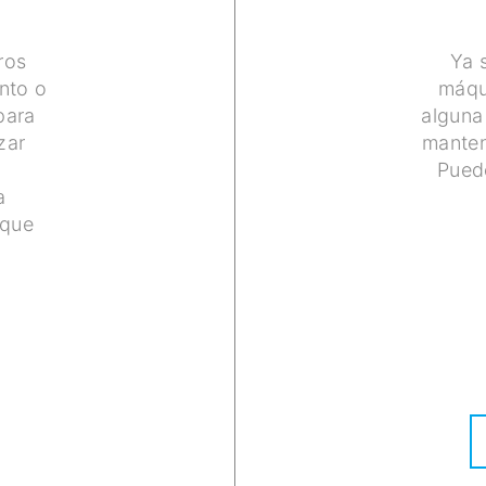
ros
Ya 
nto o
máqu
para
alguna
zar
manten
Pued
a
 que