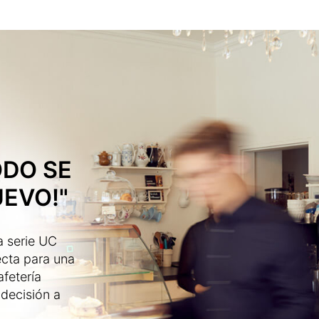
ODO SE
EVO!"
a serie UC
ecta para una
afetería
 decisión a