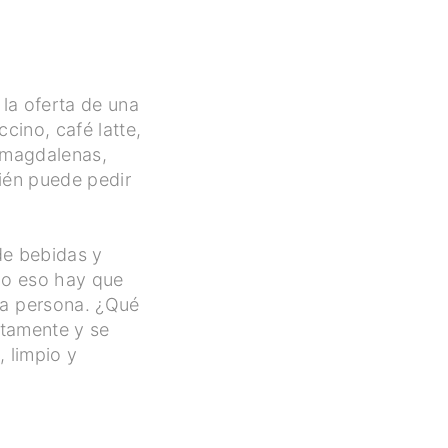
 la oferta de una
cino, café latte,
s magdalenas,
bién puede pedir
de bebidas y
do eso hay que
ca persona. ¿Qué
ctamente y se
, limpio y