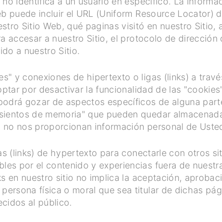
 no identifica a un usuario en específico. La inform
eb puede incluir el URL (Uniform Resource Locator) 
stro Sitio Web, qué paginas visitó en nuestro Sitio
a accesar a nuestro Sitio, el protocolo de dirección d
do a nuestro Sitio.
 y conexiones de hipertexto o ligas (links) a través
optar por desactivar la funcionalidad de las "cookie
odrá gozar de aspectos específicos de alguna parte 
asientos de memoria" que pueden quedar almacenada
 no nos proporcionan información personal de Uste
as (links) de hypertexto para conectarle con otros sit
es por el contenido y experiencias fuera de nuestra
ks en nuestro sitio no implica la aceptación, aprob
rsona física o moral que sea titular de dichas pág
ecidos al público.