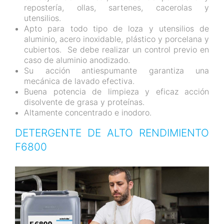
repostería, ollas, sartenes, cacerolas y
utensilios.
Apto para todo tipo de loza y utensilios de
aluminio, acero inoxidable, plástico y porcelana y
cubiertos. Se debe realizar un control previo en
caso de aluminio anodizado.
Su acción antiespumante garantiza una
mecánica de lavado efectiva.
Buena potencia de limpieza y eficaz acción
disolvente de grasa y proteínas.
Altamente concentrado e inodoro.
DETERGENTE DE ALTO RENDIMIENTO
F6800