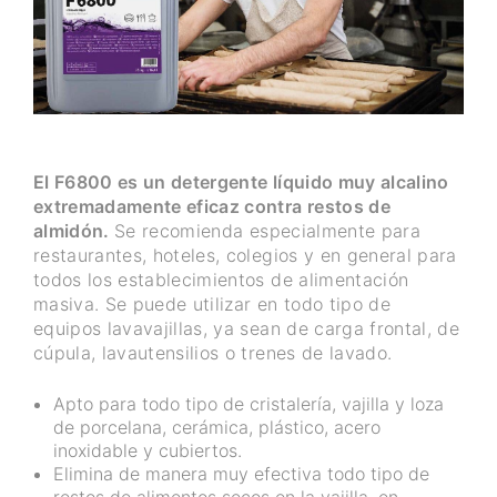
El F6800 es un detergente líquido muy alcalino
extremadamente eficaz contra restos de
almidón.
Se recomienda especialmente para
restaurantes, hoteles, colegios y en general para
todos los establecimientos de alimentación
masiva. Se puede utilizar en todo tipo de
equipos lavavajillas, ya sean de carga frontal, de
cúpula, lavautensilios o trenes de lavado.
Apto para todo tipo de cristalería, vajilla y loza
de porcelana, cerámica, plástico, acero
inoxidable y cubiertos.
Elimina de manera muy efectiva todo tipo de