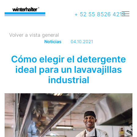
+ 52 55 8526 4219
Volver a vista general
Noticias
04.10.2021
Cómo elegir el detergente
ideal para un lavavajillas
industrial