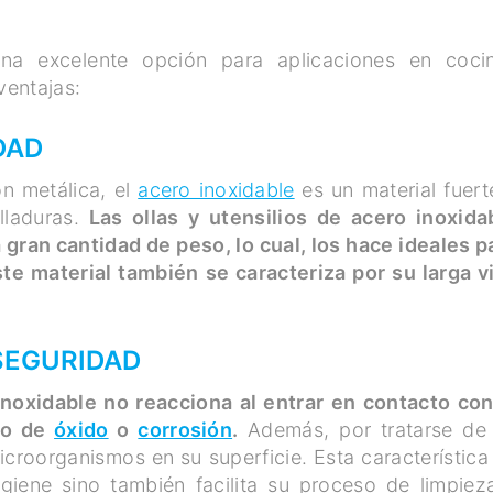
a excelente opción para aplicaciones en coci
ventajas:
DAD
n metálica, el
acero inoxidable
es un material fuert
lladuras.
Las ollas y utensilios de acero inoxida
gran cantidad de peso, lo cual, los hace ideales p
te material también se caracteriza por su larga v
 SEGURIDAD
inoxidable no reacciona al entrar en contacto con
ipo de
óxido
o
corrosión
.
Además, por tratarse de
croorganismos en su superficie. Esta característica
igiene sino también facilita su proceso de limpiez