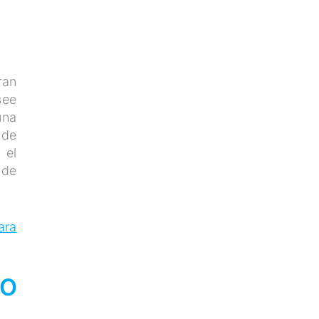
ran
see
una
 de
 el
 de
ara
RO