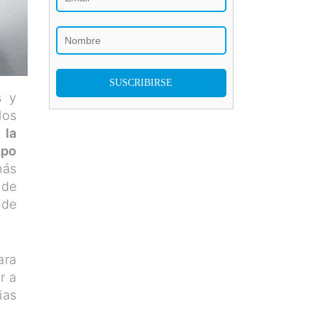
s y
los
 la
ipo
más
 de
 de
ara
r a
ias