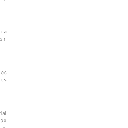
a a
sin
los
nes
ial
 de
vas