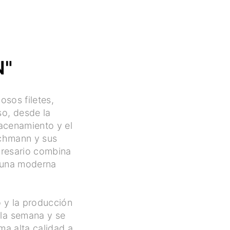
N"
osos filetes,
so, desde la
macenamiento y el
Buchmann y sus
presario combina
y una moderna
o y la producción
 la semana y se
ma alta calidad a