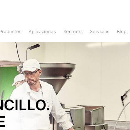
Productos
Aplicaciones
Sectores
Servicios
Blog
CILLO.
E