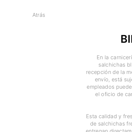
Atrás
B
En la carnicer
salchichas b
recepción de la m
envío, está su
empleados pueden 
el oficio de c
Esta calidad y fre
de salchichas fr
entregan directame