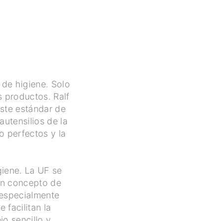
 de higiene. Solo
s productos. Ralf
ste estándar de
autensilios de la
do perfectos y la
giene. La UF se
un concepto de
 especialmente
 facilitan la
jo sencillo y