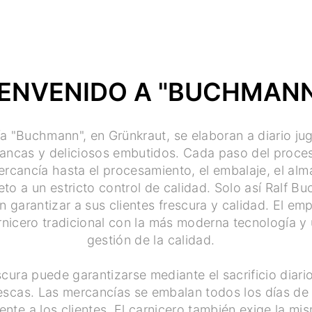
IENVENIDO A "BUCHMAN
ía "Buchmann", en Grünkraut, se elaboran a diario jug
lancas y deliciosos embutidos. Cada paso del proce
ercancía hasta el procesamiento, el embalaje, el al
jeto a un estricto control de calidad. Solo así Ralf 
garantizar a sus clientes frescura y calidad. El em
arnicero tradicional con la más moderna tecnología 
gestión de la calidad.
scura puede garantizarse mediante el sacrificio diari
escas. Las mercancías se embalan todos los días de
nte a los clientes. El carnicero también exige la mis