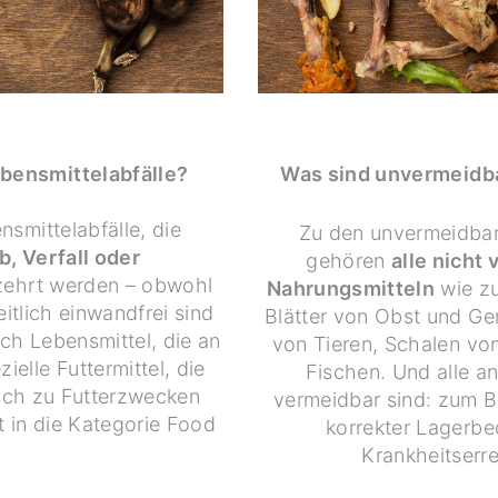
bensmittelabfälle?
Was sind unvermeidba
nsmittelabfälle, die
Zu den unvermeidbar
b, Verfall oder
gehören
alle nicht
zehrt werden – obwohl
Nahrungsmitteln
wie zu
itlich einwandfrei sind
Blätter von Obst und G
h Lebensmittel, die an
von Tieren, Schalen vo
ielle Futtermittel, die
Fischen. Und alle an
ich zu Futterzwecken
vermeidbar sind: zum Be
t in die Kategorie Food
korrekter Lagerb
.
Krankheitserre