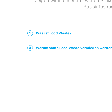
zeigen wir in unserem zweiten Artike
Basisinfos r
1
Was ist Food Waste?
4
Warum sollte Food Waste vermieden werde