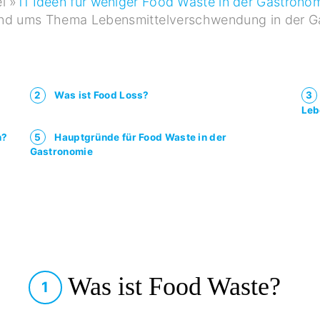
l »
11 Ideen für weniger Food Waste in der Gastrono
und ums Thema Lebensmittelverschwendung in der G
2
Was ist Food Loss?
3
Leb
n?
5
Hauptgründe für Food Waste in der
Gastronomie
Was ist Food Waste?
1