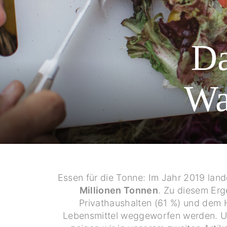
Da
Wa
Essen für die Tonne: Im Jahr 2019 lan
Millionen Tonnen
. Zu diesem Er
Privathaushalten (61 %) und dem H
Lebensmittel weggeworfen werden. Und