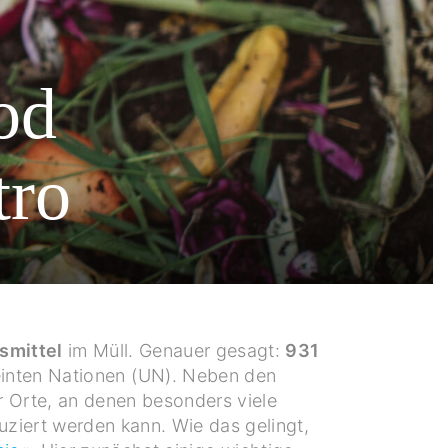
od
tro
smittel
im Müll. Genauer gesagt:
931
einten Nationen (UN). Neben den
r Orte, an denen besonders viele
ziert werden kann. Wie das gelingt,