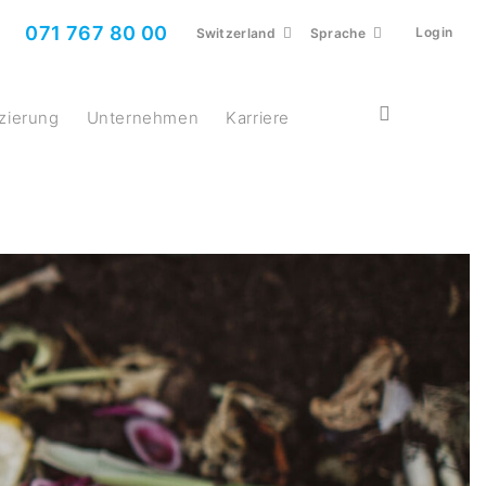
071 767 80 00
Login
Switzerland
Sprache
nzierung
Unternehmen
Karriere