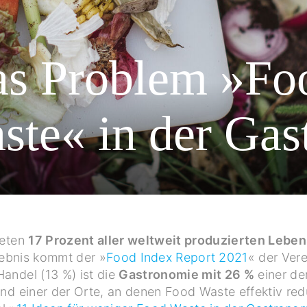
s Problem »Fo
ste« in der Gas
deten
17 Prozent aller weltweit produzierten Leben
gebnis kommt der »
Food Index Report 2021
« der Ver
andel (13 %) ist die
Gastronomie mit 26 %
einer de
 einer der Orte, an denen Food Waste effektiv redu