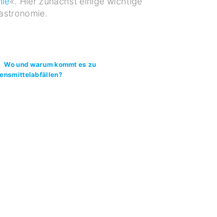
mie
«. Hier zunächst einige wichtige
astronomie.
Wo und warum kommt es zu
ensmittelabfällen?