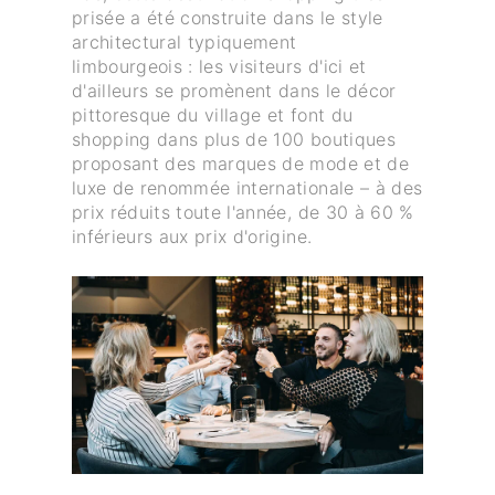
prisée a été construite dans le style
architectural typiquement
limbourgeois : les visiteurs d'ici et
d'ailleurs se promènent dans le décor
pittoresque du village et font du
shopping dans plus de 100 boutiques
proposant des marques de mode et de
luxe de renommée internationale – à des
prix réduits toute l'année, de 30 à 60 %
inférieurs aux prix d'origine.