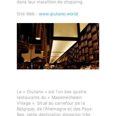
dans leur marathon de shopping.
Site Web :
www.giuliano.world
Le « Giuliano » est l'un des quatre
restaurants du « Maasmechelen
Village ». Situé au carrefour de la
Belgique, de l'Allemagne et des Pays-
Bas, cette destination shopping très