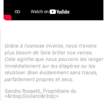
Grâce à l'osmose inverse, nous n'avons
plus besoin de faire briller nos verres.
Cela signifie que nous pouvons les ranger
immédiatement sur les étagères ou les
réutiliser. Bien évidemment sans traces,
parfaitement propres et secs.
Sandro Rossetti
,
Propriétaire du
«&nbsp;Giuliano&nbsp;»