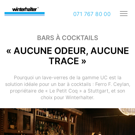
071 767 80 00
BARS À COCKTAILS
« AUCUNE ODEUR, AUCUNE
TRACE »
Pourquoi un lave-verres de la gamme UC est la
solution idéale pour un bar à cocktails : Ferro F. Ceylan,
propriétaire de « Le Petit Coq » a Stuttgart, et son
choix pour Winterhalter.