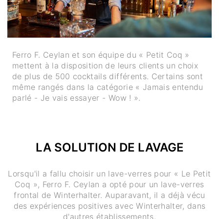
Ferro F. Ceylan et son équipe du « Petit Coq »
mettent à la disposition de leurs clients un choix
de plus de 500 cocktails différents. Certains sont
même rangés dans la catégorie « Jamais entendu
parlé - Je vais essayer - Wow ! ».
LA SOLUTION DE LAVAGE
Lorsqu'il a fallu choisir un lave-verres pour « Le Petit
Coq », Ferro F. Ceylan a opté pour un lave-verres
frontal de Winterhalter. Auparavant, il a déjà vécu
des expériences positives avec Winterhalter, dans
d'autres établissements.