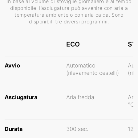
In base al volume di stoviglie giornaliero e al tempo
disponibile, l’asciugatura può avvenire con aria a
temperatura ambiente o con aria calda. Sono
disponibili tre diversi programmi.
ECO
ST
Avvio
Automatico
Aut
(rilevamento cestelli)
(ril
Asciugatura
Aria fredda
Aria
°C)
Durata
300 sec.
120