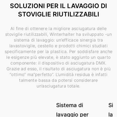
SOLUZIONI PER IL LAVAGGIO DI
STOVIGLIE RIUTILIZZABILI
Al fine di ottenere la migliore asciugatura delle
stoviglie riutilizzabili, Winterhalter ha sviluppato -un
sistema di lavaggio: un’efficace sinergia tra
lavastoviglie, cestello e prodotti chimici studiati
specificamente per la plastica. Per soddisfare anche
le esigenze più elevate, è stato aggiunto un quarto
componente: il dispositivo di asciugatura DMX.
Grazie ad esso, il risultato di asciugatura non è più
“ottimo” ma“perfetto”. L’umidità residua è infatti
talmente bassa da potersi considerare
un’asciugatura totale.
Sistema di
Sis
lavaggio per
lav