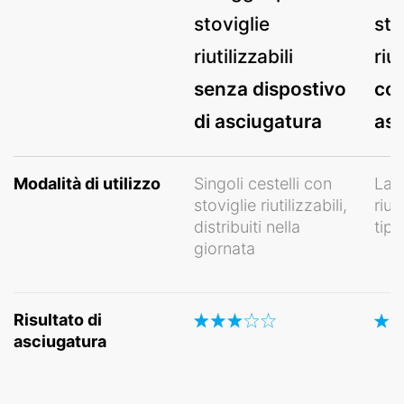
stoviglie
sto
riutilizzabili
riut
senza dispostivo
con
di asciugatura
asc
Modalità di utilizzo
Singoli cestelli con
Lava
stoviglie riutilizzabili,
riut
distribuiti nella
tipo
giornata
Risultato di
asciugatura