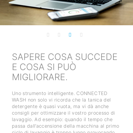
CCEDE
INDIVIDUARE I
PROBLEMI, PRIMA
LO DIVENTINO.
NNECTED
CONNECTED WASH monitora il vo
anica del
processo di lavaggio: appena la la
dà anche
segnala un errore, voi o una pers
processo di
indicata, riceverete immediatame
tempo che
notifica push sullo smartphone o s
ina al primo
provocando