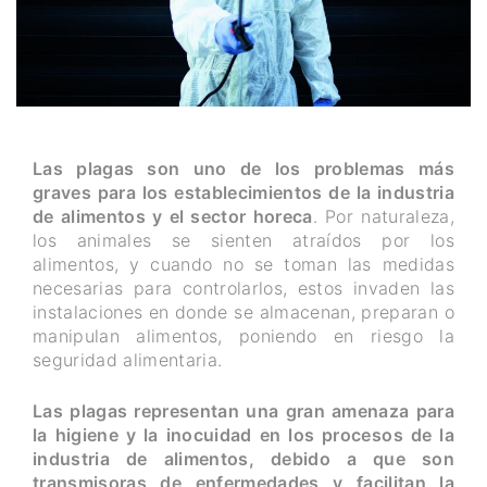
Las plagas son uno de los problemas más
graves para los establecimientos de la industria
de alimentos y el sector horeca
. Por naturaleza,
los animales se sienten atraídos por los
alimentos, y cuando no se toman las medidas
necesarias para controlarlos, estos invaden las
instalaciones en donde se almacenan, preparan o
manipulan alimentos, poniendo en riesgo la
seguridad alimentaria.
Las plagas representan una gran amenaza para
la higiene y la inocuidad en los procesos de la
industria de alimentos, debido a que son
transmisoras de enfermedades y facilitan la