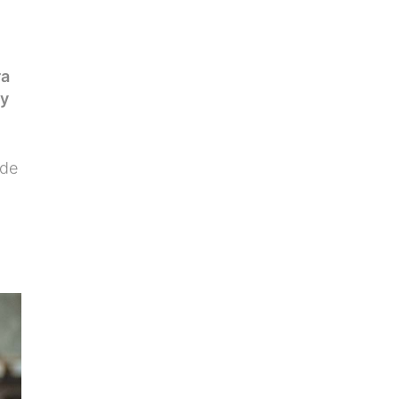
ra
 y
 de