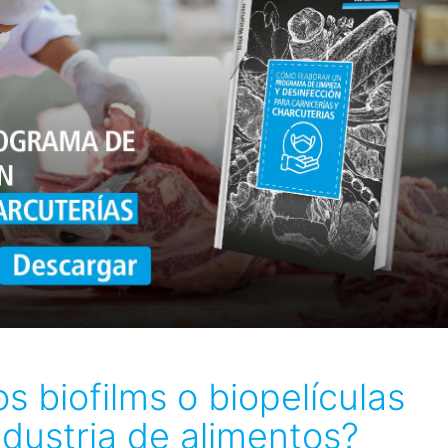
 biofilms o biopelículas
ndustria de alimentos?