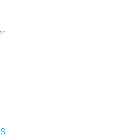
an
as