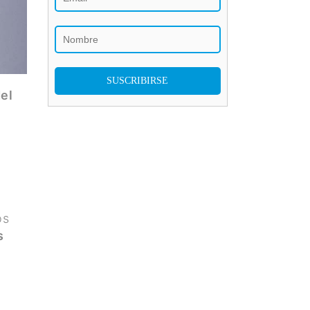
el
os
s