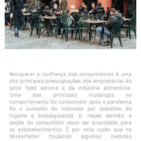
Recuperar a confiança dos consumidores é uma
das principais preocupações dos empresários do
setor food service e da indústria alimentícia.
Uma das principais mudanças no
comportamento do consumidor após a pandemia
foi o aumento do interesse por questões de
higiene e biossegurança. E, nesse sentido, a
saúde do consumidor deve ser prioridade para
os estabelecimentos. É por esta razão que na
Winterhalter trazemos algumas medidas