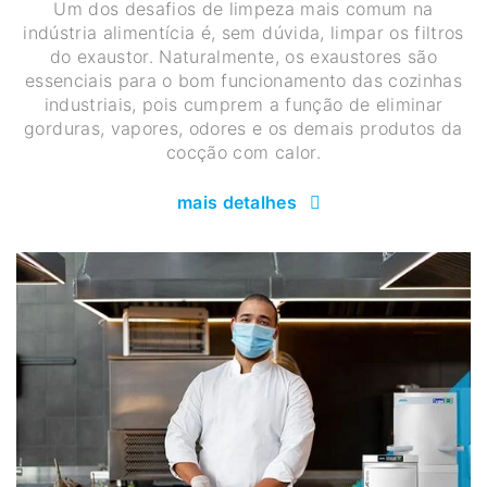
Um dos desafios de limpeza mais comum na
indústria alimentícia é, sem dúvida, limpar os filtros
do exaustor. Naturalmente, os exaustores são
essenciais para o bom funcionamento das cozinhas
industriais, pois cumprem a função de eliminar
gorduras, vapores, odores e os demais produtos da
cocção com calor.
mais detalhes