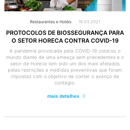
Restaurantes e Hotéis
16.03.2021
PROTOCOLOS DE BIOSSEGURANÇA PARA
O SETOR HORECA CONTRA COVID-19
A pandemia provocada pela COVID-19 colocou o
mundo diante de uma ameaça sem precedentes e o
setor de Horeca tem sido um dos mais afetados
pelas restrições e medidas preventivas que foram
impostas com o objetivo de conter o avanço de
contágio.
mais detalhes