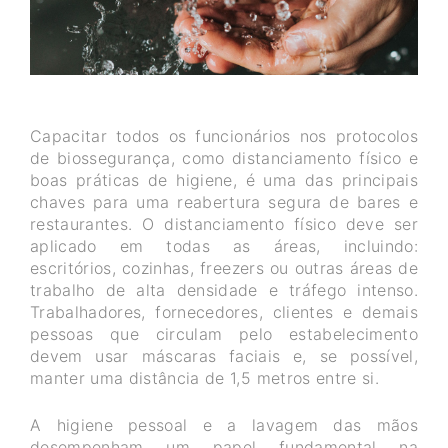
Capacitar todos os funcionários nos protocolos
de biossegurança, como distanciamento físico e
boas práticas de higiene, é uma das principais
chaves para uma reabertura segura de bares e
restaurantes. O distanciamento físico deve ser
aplicado em todas as áreas, incluindo:
escritórios, cozinhas, freezers ou outras áreas de
trabalho de alta densidade e tráfego intenso.
Trabalhadores, fornecedores, clientes e demais
pessoas que circulam pelo estabelecimento
devem usar máscaras faciais e, se possível,
manter uma distância de 1,5 metros entre si.
A higiene pessoal e a lavagem das mãos
desempenham um papel fundamental na