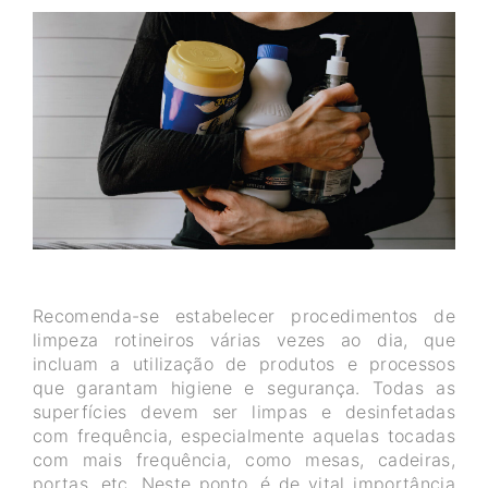
Recomenda-se estabelecer procedimentos de
limpeza rotineiros várias vezes ao dia, que
incluam a utilização de produtos e processos
que garantam higiene e segurança. Todas as
superfícies devem ser limpas e desinfetadas
com frequência, especialmente aquelas tocadas
com mais frequência, como mesas, cadeiras,
portas, etc. Neste ponto, é de vital importância