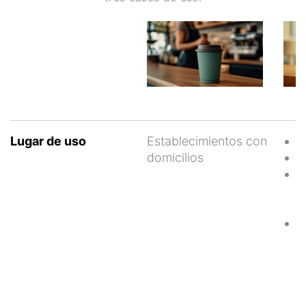
Lugar de uso
Establecimientos con
P
domicilios
J
F
r
c
C
e
a
2