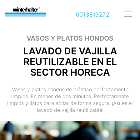
6013819272
VASOS Y PLATOS HONDOS
LAVADO DE VAJILLA
REUTILIZABLE EN EL
SECTOR HORECA
Vasos y platos hondos de plástico perfectamente
limpios. En menos de dos minutos. Perfectamente
limpios y listos para apilar de forma segura. ¡Así es el
lavado de vajilla reutilizable!