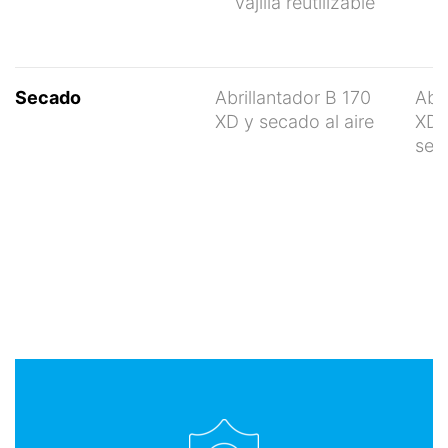
vajilla reutilizable
Secado
Abrillantador B 170
Abri
XD y secado al aire
XD 
sec