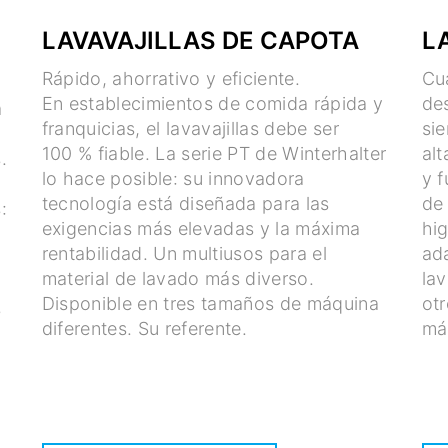
LAVAVAJILLAS DE CAPOTA
L
Rápido, ahorrativo y eficiente.
Cu
En establecimientos de comida rápida y
des
a
franquicias, el lavavajillas debe ser
si
100 % fiable. La serie PT de Winterhalter
alt
.
lo hace posible: su innovadora
y 
tecnología está diseñada para las
de
:
exigencias más elevadas y la máxima
hig
rentabilidad. Un multiusos para el
ad
material de lavado más diverso.
lav
Disponible en tres tamaños de máquina
otr
s
diferentes. Su referente.
má