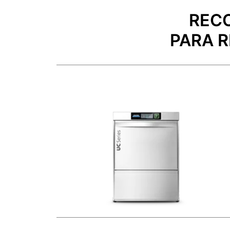
REC
PARA 