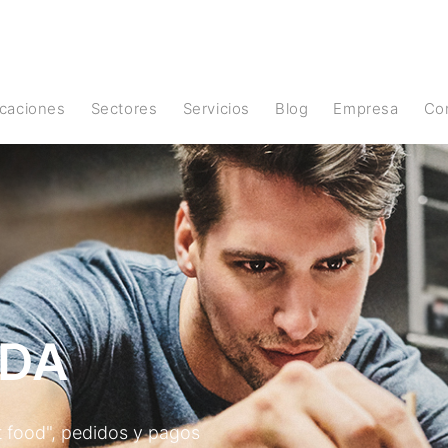
licaciones
Sectores
Servicios
Blog
Empresa
C
IDA
st food", pedidos y pagos