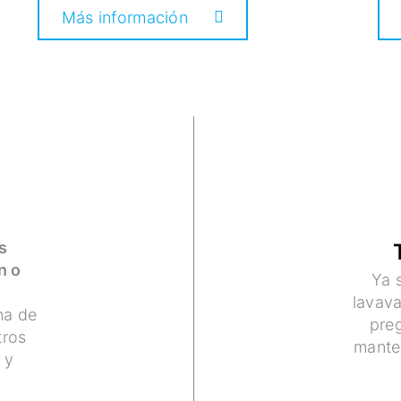
Más información
s
n o
Ya 
lavava
na de
pre
tros
mante
 y