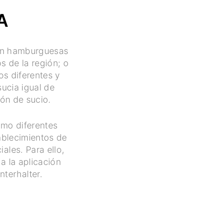
A
 en hamburguesas
s de la región; o
os diferentes y
sucia igual de
ión de sucio.
como diferentes
tablecimientos de
ales. Para ello,
a la aplicación
terhalter.