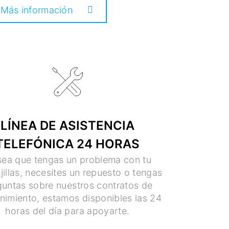
Más información
LÍNEA DE ASISTENCIA
TELEFÓNICA 24 HORAS
sea que tengas un problema con tu
jillas, necesites un repuesto o tengas
guntas sobre nuestros contratos de
nimiento, estamos disponibles las 24
horas del día para apoyarte.