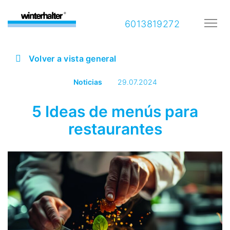
6013819272
Volver a vista general
Noticias
29.07.2024
5 Ideas de menús para
restaurantes