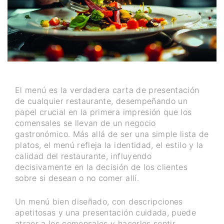
El menú es la verdadera carta de presentación
de cualquier restaurante, desempeñando un
papel crucial en la primera impresión que los
comensales se llevan de un negocio
gastronómico. Más allá de ser una simple lista de
platos, el menú refleja la identidad, el estilo y la
calidad del restaurante, influyendo
decisivamente en la decisión de los clientes
sobre si desean o no comer allí.
Un menú bien diseñado, con descripciones
apetitosas y una presentación cuidada, puede
atraer a los comensales y hacerles sentir