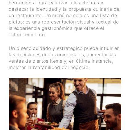
herramienta para cautivar a los clientes y
destacar la identidad y la propuesta culinaria de
un restaurante. Un menú no solo es una lista de
platos; es una representación visual y textual de
la experiencia gastronómica que ofrece el
establecimiento.
Un diseño cuidado y estratégico puede influir en
las decisiones de los comensales, aumentar las
ventas de ciertos ítems y, en última instancia,
mejorar la rentabilidad del negocio.