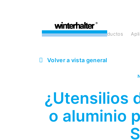
Productos
Ap
Volver a vista general
N
¿Utensilios 
o aluminio 
S