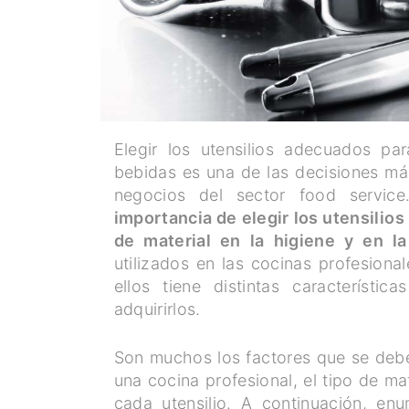
Elegir los utensilios adecuados pa
bebidas es una de las decisiones más
negocios del sector food servic
importancia de elegir los utensilios
de material en la higiene y en l
utilizados en las cocinas profesiona
ellos tiene distintas característ
adquirirlos.
Son muchos los factores que se deben
una cocina profesional, el tipo de ma
cada utensilio. A continuación, enu