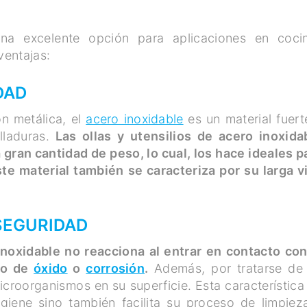
a excelente opción para aplicaciones en coci
ventajas:
DAD
n metálica, el
acero inoxidable
es un material fuert
lladuras.
Las ollas y utensilios de acero inoxida
gran cantidad de peso, lo cual, los hace ideales p
te material también se caracteriza por su larga v
 SEGURIDAD
inoxidable no reacciona al entrar en contacto con
ipo de
óxido
o
corrosión
.
Además, por tratarse de
croorganismos en su superficie. Esta característica
igiene sino también facilita su proceso de limpiez