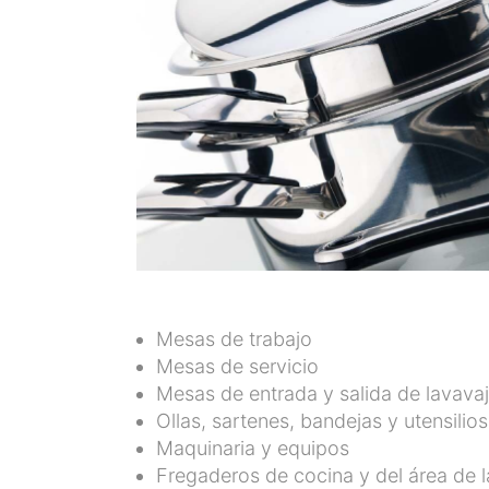
Mesas de trabajo
Mesas de servicio
Mesas de entrada y salida de lavavaj
Ollas, sartenes, bandejas y utensilio
Maquinaria y equipos
Fregaderos de cocina y del área de 