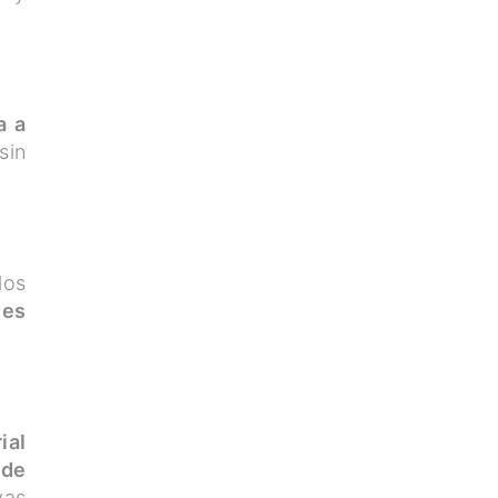
a a
sin
los
nes
ial
 de
vas