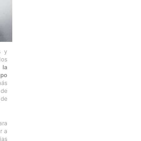
s y
los
 la
ipo
más
 de
 de
ara
r a
ias