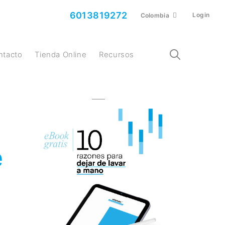
6013819272
Login
Colombia
ontacto
Tienda Online
Recursos
e