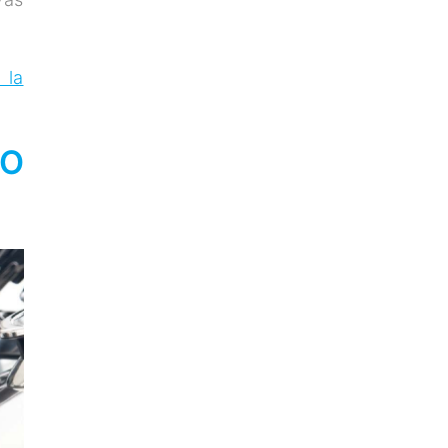
 la
RO