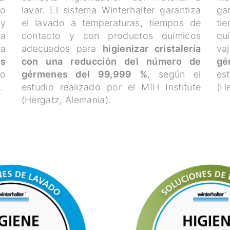
do
lavar. El sistema Winterhalter garantiza
ga
 y
el lavado a temperaturas, tiempos de
ti
ra
contacto y con productos químicos
qu
na
adecuados para
higienizar cristalería
vaj
es
con una reducción del número de
gé
do
gérmenes del 99,999 %
, según el
es
.
estudio realizado por el MIH Institute
(He
(Hergatz, Alemania).