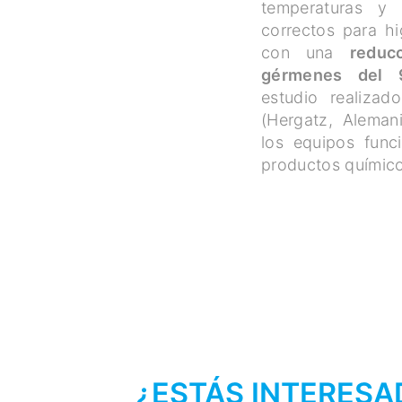
temperaturas y
correctos para hig
con una
reduc
gérmenes del 
estudio realizad
(Hergatz, Aleman
los equipos func
productos químic
¿ESTÁS INTERESA