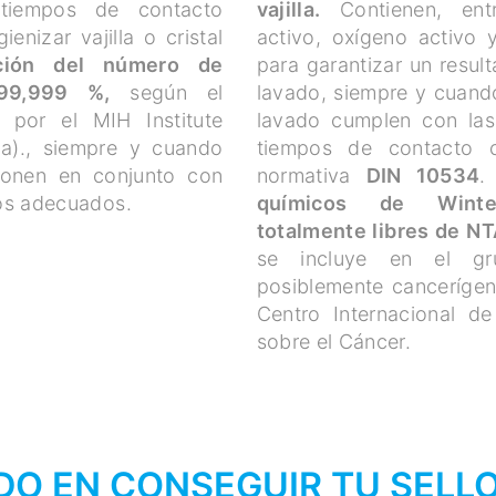
 tiempos de contacto
vajilla.
Contienen, entr
ienizar vajilla o cristal
activo, oxígeno activo y
ción del número de
para garantizar un resul
99,999 %,
según el
lavado, siempre y cuand
o por el MIH Institute
lavado cumplen con las
ia)., siempre y cuando
tiempos de contacto c
ionen en conjunto con
normativa
DIN 10534
.
os adecuados.
químicos de Winter
totalmente libres de N
se incluye en el g
posiblemente canceríge
Centro Internacional de
sobre el Cáncer.
DO EN CONSEGUIR TU SELL