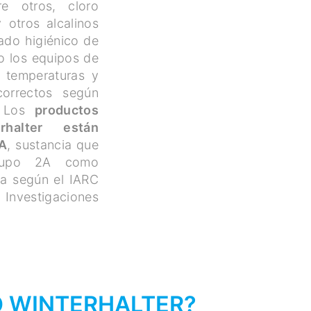
e otros, cloro
 otros alcalinos
tado higiénico de
o los equipos de
 temperaturas y
orrectos según
 Los
productos
halter están
TA
, sustancia que
rupo 2A como
na según el IARC
 Investigaciones
O WINTERHALTER?