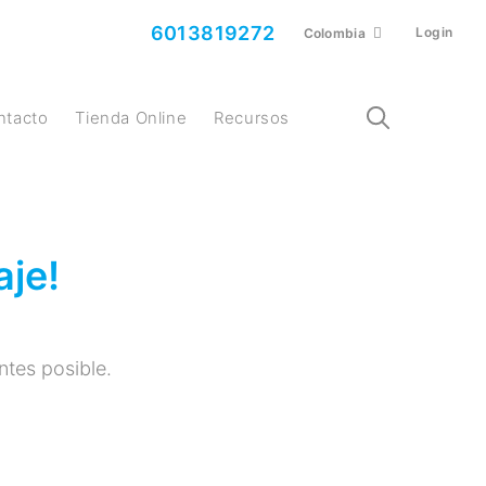
6013819272
Login
Colombia
ontacto
Tienda Online
Recursos
je!
tes posible.