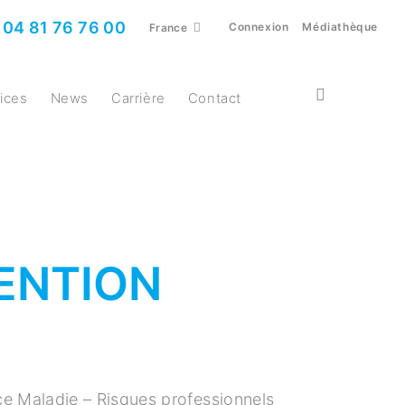
04 81 76 76 00
Connexion
Médiathèque
France
vices
News
Carrière
Contact
ENTION
nce Maladie – Risques professionnels