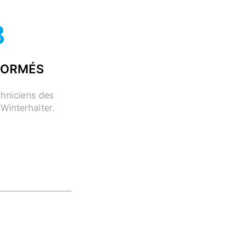
8
FORMÉS
chniciens des
Winterhalter.