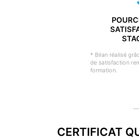
POURC
SATISF
STA
* Bilan réalisé gr
de satisfaction re
formation.
CERTIFICAT Q