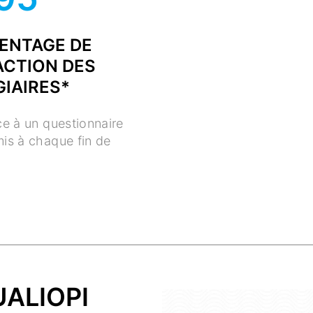
ENTAGE DE
ACTION DES
GIAIRES*
âce à un questionnaire
mis à chaque fin de
UALIOPI