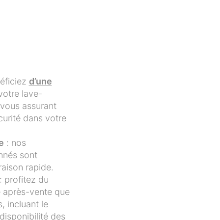
éficiez
d’une
votre lave-
 vous assurant
écurité dans votre
e
: nos
nnés sont
raison rapide.
: profitez du
 après-vente que
, incluant le
disponibilité des