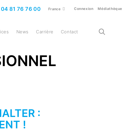
04 81 76 76 00
Connexion
Médiathèque
France
vices
News
Carrière
Contact
SIONNEL
ALTER :
ENT !