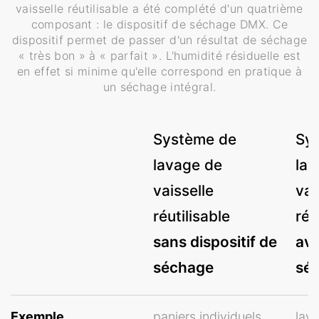
vaisselle réutilisable a été complété d'un quatrième
composant : le dispositif de séchage DMX. Ce
dispositif permet de passer d'un résultat de séchage
« très bon » à « parfait ». L'humidité résiduelle est
en effet si minime qu'elle correspond en pratique à
un séchage intégral.
Système de
Sy
lavage de
lav
vaisselle
vai
réutilisable
réu
sans dispositif de
ave
séchage
sé
Exemple
paniers individuels
lava