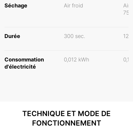
Séchage
Air froid
Air
75/
Durée
300 sec.
120
Consommation
0,012 kWh
0,1
d'électricité
TECHNIQUE ET MODE DE
FONCTIONNEMENT