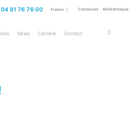
04 81 76 76 00
Connexion
Médiathèque
France
vices
News
Carrière
Contact
!