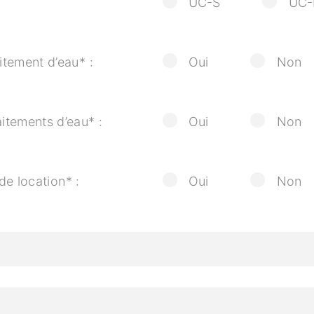
UC-S
UC
itement d’eau* :
Oui
Non
itements d’eau* :
Oui
Non
 de location* :
Oui
Non