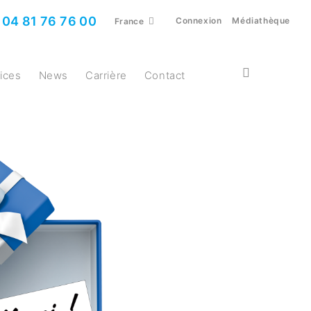
04 81 76 76 00
Connexion
Médiathèque
France
vices
News
Carrière
Contact