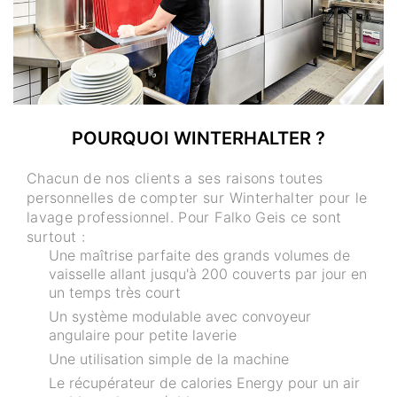
POURQUOI WINTERHALTER ?
Chacun de nos clients a ses raisons toutes
personnelles de compter sur Winterhalter pour le
lavage professionnel. Pour Falko Geis ce sont
surtout :
Une maîtrise parfaite des grands volumes de
vaisselle allant jusqu'à 200 couverts par jour en
un temps très court
Un système modulable avec convoyeur
angulaire pour petite laverie
Une utilisation simple de la machine
Le récupérateur de calories Energy pour un air