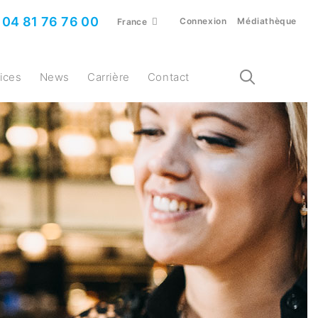
04 81 76 76 00
Connexion
Médiathèque
France
vices
News
Carrière
Contact