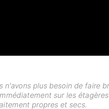
n'avons plus besoin de faire bri
mmédiatement sur les étagères ou
aitement propres et secs.