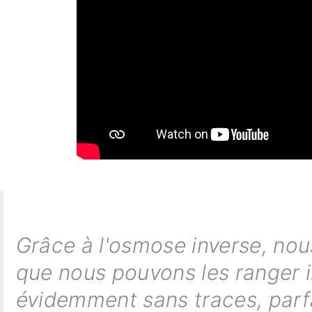
Grâce à l'osmose inverse, nous 
que nous pouvons les ranger i
évidemment sans traces, parf