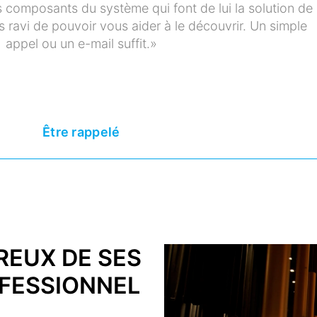
s composants du système qui font de lui la solution de
s ravi de pouvoir vous aider à le découvrir. Un simple
appel ou un e-mail suffit.»
Être rappelé
REUX DE SES
OFESSIONNEL