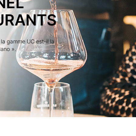
NEL
URANTS
 la gamme UC est-il la
iano ».