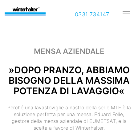
0331 734147
MENSA AZIENDALE
»DOPO PRANZO, ABBIAMO
BISOGNO DELLA MASSIMA
POTENZA DI LAVAGGIO«
Perché una lavastoviglie a nastro della serie MTF è la
soluzione perfetta per una mensa: Eduard Folie,
gestore della mensa aziendale di EUMETSAT, e la
scelta a favore di Winterhalter.