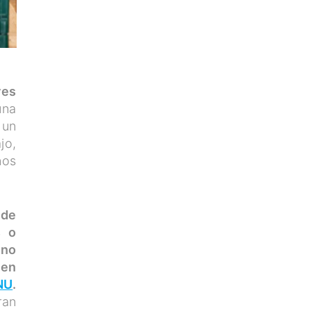
res
una
 un
jo,
nos
 de
s o
 no
 en
NU
.
ran