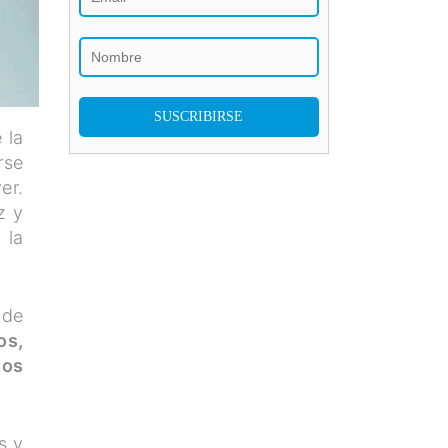
 la
rse
er.
z y
 la
 de
os,
tos
s y