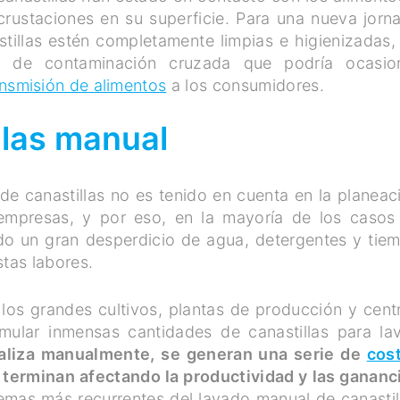
crustaciones en su superficie. Para una nueva jorn
stillas estén completamente limpias e higienizadas,
sgo de contaminación cruzada que podría ocasio
nsmisión de alimentos
a los consumidores.
llas manual
de canastillas no es tenido en cuenta en la planeac
empresas, y por eso, en la mayoría de los casos
do un gran desperdicio de agua, detergentes y tie
stas labores.
los grandes cultivos, plantas de producción y cent
mular inmensas cantidades de canastillas para lav
aliza manualmente, se generan una serie de
cos
terminan afectando la productividad y las gananc
mas más recurrentes del lavado manual de canastil