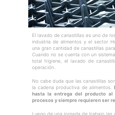
El lavado de canastillas es uno de l
industria de alimentos y el sector 
una gran cantidad de canastillas para
Cuando no se cuenta con un sistema 
total higiene, el lavado de canast
operación.
No cabe duda que las canastillas s
la cadena productiva de alimentos.
hasta la entrega del producto al c
procesos y siempre requieren ser re
Luego de una jornada de trabajo las 