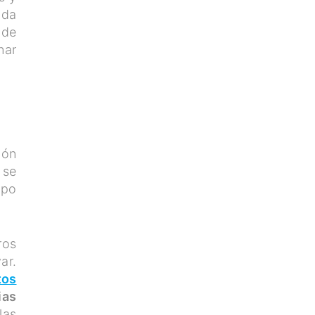
ada
 de
nar
ión
 se
mpo
ros
ar.
tos
ias
las