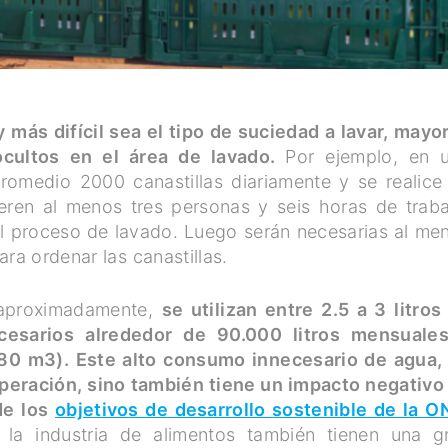
 más difícil sea el tipo de suciedad a lavar, mayo
ocultos en el área de lavado.
Por ejemplo, en 
promedio 2000 canastillas diariamente y se realice
eren al menos tres personas y seis horas de traba
l proceso de lavado. Luego serán necesarias al me
ara ordenar las canastillas.
 aproximadamente,
se utilizan entre 2.5 a 3 litros
cesarios alrededor de 90.000 litros mensuale
080 m3). Este alto consumo innecesario de agua,
operación, sino también tiene un impacto negativo
de los
objetivos de desarrollo sostenible de la O
la industria de alimentos también tienen una g