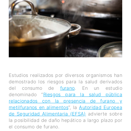
Estudios realizados por diversos organismos han
demostrado los riesgos para la salud derivados
del consumo de
furano
. En un estudio
denominado “
Riesgos para la salud pública
relacionados con la presencia de furano y
metilfuranos en alimentos
”, la
Autoridad Europea
de Seguridad Alimentaria (EFSA)
advierte sobre
la posibilidad de daño hepático a largo plazo por
el consumo de furano.