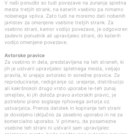
V naši ponudbi so tudi povezave na zunanja spletna
mesta tretjih strank, na katerih vsebino pa nimamo
nobenega vpliva. Zato tudi ne moremo dati nobenih
jamstev za omenjene vsebine tretjih strank. Za
vsebino strani, kamor vodijo povezave, je odgovoren
zadevni ponudnik ali upravljalec strani, do katerih
vodijo omenjene povezave.
Avtorske pravice
Za vsebino in dela, predstavljena na teh straneh, ki
jih je ustvaril upravljalec spletnega mesta, veljajo
pravila, ki urejajo avtorsko in soredne pravice. Za
reproduciranje, redigiranje oz. urejanje, distribucijo
ali kakršnokoli drugo vrsto uporabe le-teh zunaj
omejitev, ki jih določa pravo avtorskih pravic, je
potrebno pisno soglasje njihovega avtorja oz.
ustvarjalca. Prenos datotek in kopiranje teh strani
je dovoljeno izključno za zasebno uporabo in ne za
komercialno uporabo. V primeru, da posamezne
vsebine teh strani ni ustvaril sam upravljalec