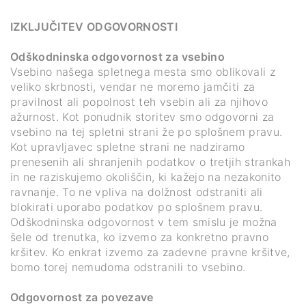
IZKLJUČITEV ODGOVORNOSTI
Odškodninska odgovornost za vsebino
Vsebino našega spletnega mesta smo oblikovali z
veliko skrbnosti, vendar ne moremo jamčiti za
pravilnost ali popolnost teh vsebin ali za njihovo
ažurnost. Kot ponudnik storitev smo odgovorni za
vsebino na tej spletni strani že po splošnem pravu.
Kot upravljavec spletne strani ne nadziramo
prenesenih ali shranjenih podatkov o tretjih strankah
in ne raziskujemo okoliščin, ki kažejo na nezakonito
ravnanje. To ne vpliva na dolžnost odstraniti ali
blokirati uporabo podatkov po splošnem pravu.
Odškodninska odgovornost v tem smislu je možna
šele od trenutka, ko izvemo za konkretno pravno
kršitev. Ko enkrat izvemo za zadevne pravne kršitve,
bomo torej nemudoma odstranili to vsebino.
Odgovornost za povezave