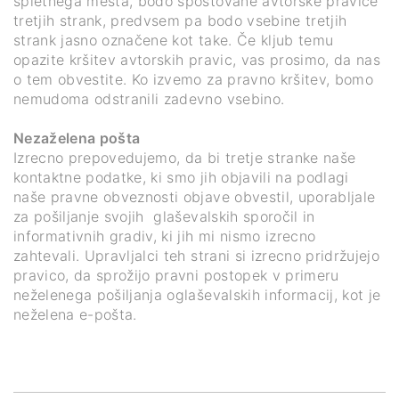
spletnega mesta, bodo spoštovane avtorske pravice
tretjih strank, predvsem pa bodo vsebine tretjih
strank jasno označene kot take. Če kljub temu
opazite kršitev avtorskih pravic, vas prosimo, da nas
o tem obvestite. Ko izvemo za pravno kršitev, bomo
nemudoma odstranili zadevno vsebino.
Nezaželena pošta
Izrecno prepovedujemo, da bi tretje stranke naše
kontaktne podatke, ki smo jih objavili na podlagi
naše pravne obveznosti objave obvestil, uporabljale
za pošiljanje svojih glaševalskih sporočil in
informativnih gradiv, ki jih mi nismo izrecno
zahtevali. Upravljalci teh strani si izrecno pridržujejo
pravico, da sprožijo pravni postopek v primeru
neželenega pošiljanja oglaševalskih informacij, kot je
neželena e-pošta.