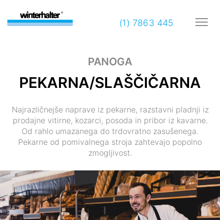
(1) 7863 445
PANOGA
PEKARNA/SLAŠČIČARNA
Najrazličnejše naprave iz pekarne, razstavni pladnji iz
prodajne vitirne, kozarci, posoda in pribor iz kavarne.
Od rahlo umazanega do trdovratno zasušenega.
Pekarne od pomivalnega stroja zahtevajo popolno
zmogljivost.