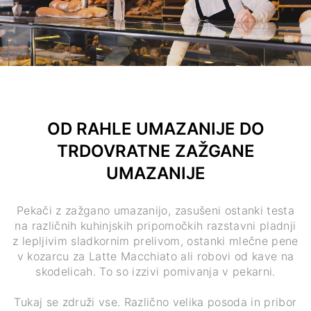
OD RAHLE UMAZANIJE DO
TRDOVRATNE ZAŽGANE
UMAZANIJE
Pekači z zažgano umazanijo, zasušeni ostanki testa
na različnih kuhinjskih pripomočkih razstavni pladnji
z lepljivim sladkornim prelivom, ostanki mlečne pene
v kozarcu za Latte Macchiato ali robovi od kave na
skodelicah. To so izzivi pomivanja v pekarni.
Tukaj se združi vse. Različno velika posoda in pribor