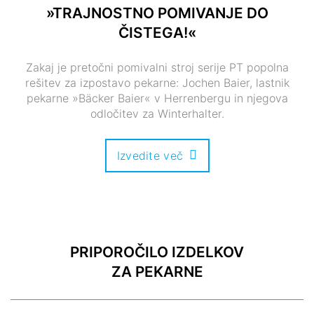
»TRAJNOSTNO POMIVANJE DO
ČISTEGA!«
Zakaj je pretočni pomivalni stroj serije PT popolna
rešitev za izpostavo pekarne: Jochen Baier, lastnik
pekarne »Bäcker Baier« v Herrenbergu in njegova
odločitev za Winterhalter.
Izvedite več
PRIPOROČILO IZDELKOV
ZA PEKARNE