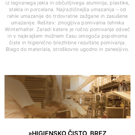
iz legiranega jekla in občutljivega aluminija, plastike,
stekla in porcelana. Najrazličnejša umazanija – od
rahle umazanije do trdovratne zažgane in zasušene
umazanije. Rešitev: zmogljiva pomivalna tehnika
Winterhalter. Zaradi katere je ročno pomivanje odveč
in v najkrajšem možnem času omogoča popolnoma
čiste in higienično brezhibne rezultate pomivanja.
Blago do materiala, stroškovno ugodno in zanesljivo.
»HIGIENSKO ČISTO, BREZ