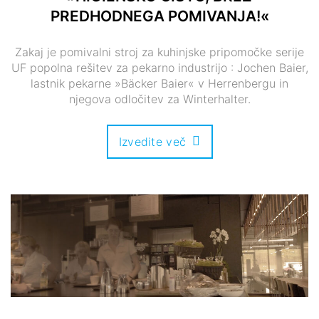
PREDHODNEGA POMIVANJA!«
Zakaj je pomivalni stroj za kuhinjske pripomočke serije
UF popolna rešitev za pekarno industrijo : Jochen Baier,
lastnik pekarne »Bäcker Baier« v Herrenbergu in
njegova odločitev za Winterhalter.
Izvedite več