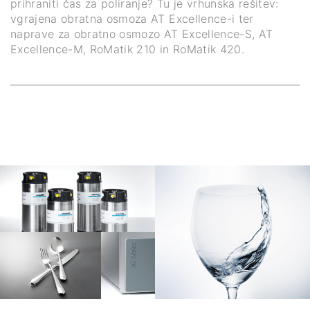
prihraniti čas za poliranje? Tu je vrhunska rešitev:
vgrajena obratna osmoza AT Excellence-i ter
naprave za obratno osmozo AT Excellence-S, AT
Excellence-M, RoMatik 210 in RoMatik 420.