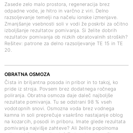
Zasede zelo malo prostora, regeneracija brez
odpadne vode, je hitro in varčno z viri. Delno
razsoljevanje temelji na načelu ionske izmenjave.
Zmanjšanje vsebnosti soli v vodi že poskrbi za očitno
izboljšanje rezultatov pomivanja. Si želite dobrih
rezultatov pomivanja ob nizkih obratovalnih stroških?
Rešitev: patrone za delno razsoljevanje TE 15 in TE
20.
OBRATNA OSMOZA
Čista in briljantna posoda in pribor in to takoj, ko
pride iz stroja. Povsem brez dodatnega ročnega
poliranja. Obratna osmoza daje daleč najboljše
rezultate pomivanja. Tu se odstrani 98 % vseh
vodotopnih snovi. Osmozna voda brez vodnega
kamna in soli preprečuje vsakršno nastajanje oblog
na kozarcih, posodi in priboru. Imate glede rezultata
pomivanja najvišje zahteve? Ali želite popolnoma