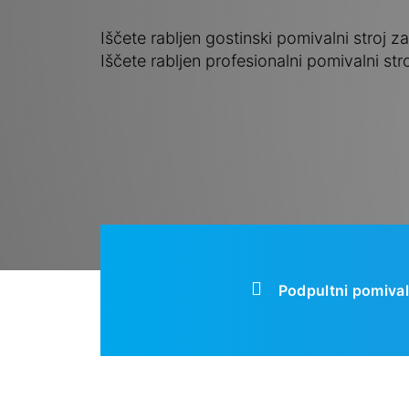
Iščete rabljen gostinski pomivalni stroj z
Iščete rabljen profesionalni pomivalni st
Podpultni pomivaln