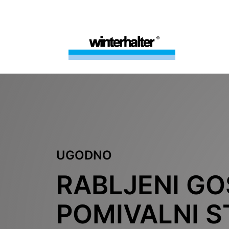
UGODNO
RABLJENI GO
POMIVALNI S