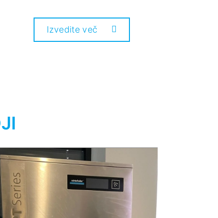
Izvedite več
JI