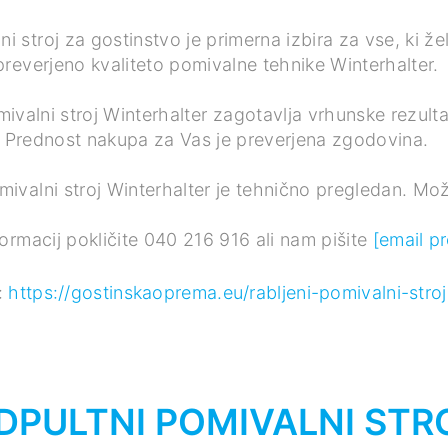
i stroj za gostinstvo je primerna izbira za vse, ki žel
preverjeno kvaliteto pomivalne tehnike Winterhalter.
mivalni stroj Winterhalter zagotavlja vrhunske rezult
Prednost nakupa za Vas je preverjena zgodovina.
mivalni stroj Winterhalter je tehnično pregledan. Mo
ormacij pokličite 040 216 916 ali nam pišite
[email p
:
https://gostinskaoprema.eu/rabljeni-pomivalni-stroj
DPULTNI POMIVALNI STR