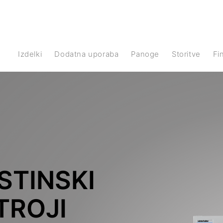
Izdelki
Dodatna uporaba
Panoge
Storitve
F
STINSKI
TROJI