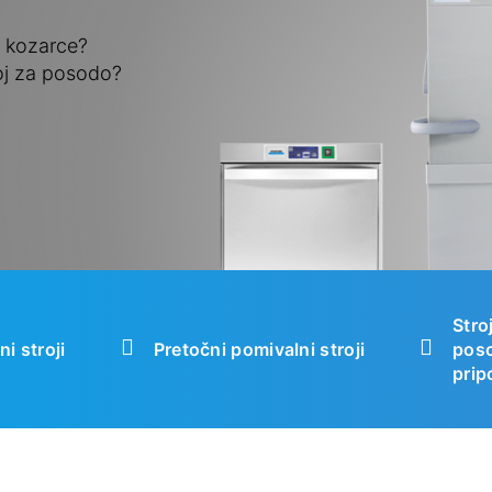
a kozarce?
roj za posodo?
Stro
i stroji
Pretočni pomivalni stroji
poso
pri