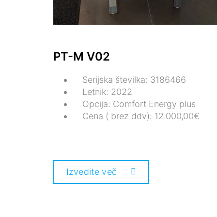
PT-M V02
Serijska številka: 3186466
Letnik: 2022
Opcija: Comfort Energy plus
Cena ( brez ddv): 12.000,00€
Izvedite več