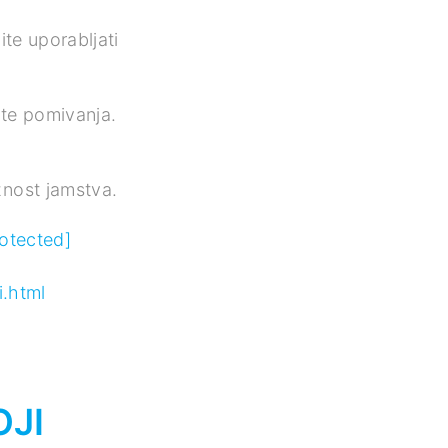
ite uporabljati
ate pomivanja.
žnost jamstva.
rotected]
i.html
OJI