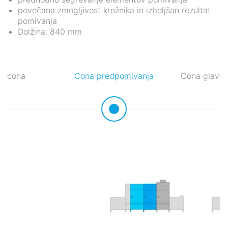
povečana zmogljivost krožnika in izboljšan rezultat
pomivanja
Dolžina: 840 mm
a cona
Cona predpomivanja
Cona glavne