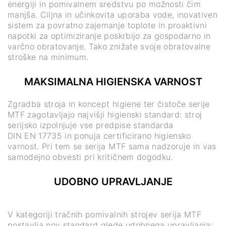
energiji in pomivalnem sredstvu po možnosti čim
manjša. Ciljna in učinkovita uporaba vode, inovativen
sistem za povratno zajemanje toplote in proaktivni
napotki za optimiziranje poskrbijo za gospodarno in
varčno obratovanje. Tako znižate svoje obratovalne
stroške na minimum.
MAKSIMALNA HIGIENSKA VARNOST
Zgradba stroja in koncept higiene ter čistoče serije
MTF zagotavljajo najvišji higienski standard: stroj
serijsko izpolnjuje vse predpise standarda
DIN EN 17735 in ponuja certificirano higiensko
varnost. Pri tem se serija MTF sama nadzoruje in vas
samodejno obvesti pri kritičnem dogodku.
UDOBNO UPRAVLJANJE
V kategoriji tračnih pomivalnih strojev serija MTF
postavlja nov standard glede udobnega upravljanja: