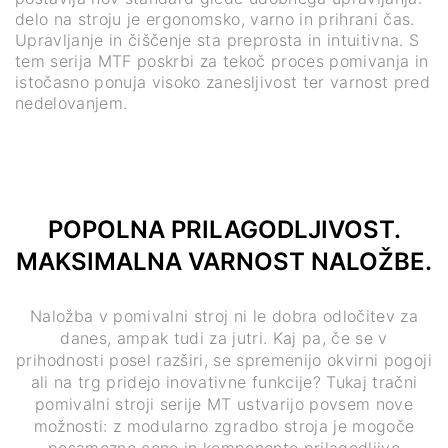
delo na stroju je ergonomsko, varno in prihrani čas.
Upravljanje in čiščenje sta preprosta in intuitivna. S
tem serija MTF poskrbi za tekoč proces pomivanja in
istočasno ponuja visoko zanesljivost ter varnost pred
nedelovanjem.
POPOLNA PRILAGODLJIVOST.
MAKSIMALNA VARNOST NALOŽBE.
Naložba v pomivalni stroj ni le dobra odločitev za
danes, ampak tudi za jutri. Kaj pa, če se v
prihodnosti posel razširi, se spremenijo okvirni pogoji
ali na trg pridejo inovativne funkcije? Tukaj tračni
pomivalni stroji serije MT ustvarijo povsem nove
možnosti: z modularno zgradbo stroja je mogoče