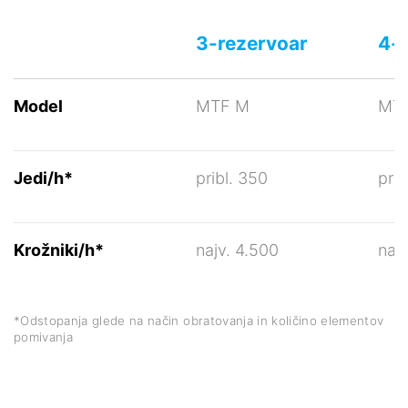
3-rezervoar
4-
Model
MTF M
MTF
Jedi/h*
pribl. 350
prib
Krožniki/h*
najv. 4.500
naj
*Odstopanja glede na način obratovanja in količino elementov
pomivanja