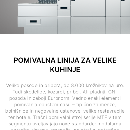
POMIVALNA LINIJA ZA VELIKE
KUHINJE
Veliko posode in pribora, do 8.000 krožnikov na uro.
Tudi skodelice, kozarci, pribor. Ali pladnji, GN-
posoda in zaboji Euronorm. Vedno enaki elementi
pomivanja ob istem času – tipično za menze,
bolnišnice in negovalne ustanove, velike restavracije
ter hotele. Tračni pomivalni stroj serije MTF v tem
segmentu uveljavljajo nove standarde: modularna
zgradba sistema omogoča, da stroj ni natančno