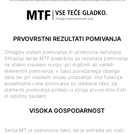
PRVOVRSTNI REZULTATI POMIVANJA
Zmogljiv sistem pomivanja in učinkovita večslojna
filtracija serije MTF poskrbita za rezultate pomivanja
na stalno visokem nivoju: pri majhnih ali velikih
elementih pomivanja, v času povečanega obsega
dela ter pri visokem vnosu umazanije. Vse funkcije
posamezne cone pomivanja so izdelane tako, da
elementi pomivanja pridejo iz stroja prvovrstno čisti
in odlično osušeni.
VISOKA GOSPODARNOST
Serija MT je zasnovana tako, da je potreba po vodi,