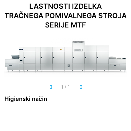
LASTNOSTI IZDELKA
TRAČNEGA POMIVALNEGA STROJA
SERIJE MTF
1
/
1
Higienski način
A