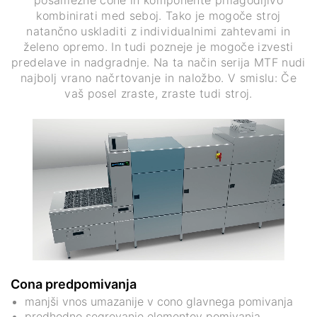
posamezne cone in komponente prilagodljivo
kombinirati med seboj. Tako je mogoče stroj
natančno uskladiti z individualnimi zahtevami in
želeno opremo. In tudi pozneje je mogoče izvesti
predelave in nadgradnje. Na ta način serija MTF nudi
najbolj vrano načrtovanje in naložbo. V smislu: Če
vaš posel zraste, zraste tudi stroj.
Cona predpomivanja
manjši vnos umazanije v cono glavnega pomivanja
predhodno segrevanje elementov pomivanja