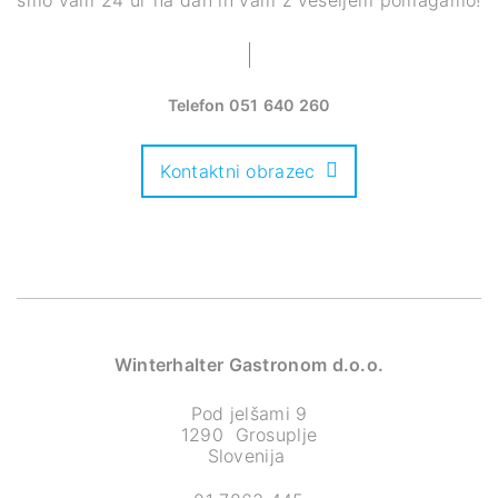
smo vam 24 ur na dan in vam z veseljem pomagamo!
Telefon
051 640 260
Kontaktni obrazec
Winterhalter Gastronom d.o.o.
Pod jelšami 9
1290 Grosuplje
Slovenija