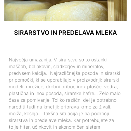
SIRARSTVO IN PREDELAVA MLEKA
Največja umazanija. V sirarstvu so to ostanki
maščob, beljakovin, sladkorjev in mineralov,
predvsem kalcija. Najrazličnejša posoda in sirarski
pripomočki, ki se uporabljajo v proizvodnji: sirarski
modeli, mrežice, drobni pribor, inox plošče, vedra,
plastična in inox posoda, sirarske hafre... Zelo malo
časa za pomivanje. Toliko različni del je potrebno
narediti tudi na kmetiji: priprava krme za živali,
molža, košnja... Takšna situacija je na področju
sirarstva in predelave mleka. Kar potrebujete za
to je hiter, učinkovit in ekonomičen sistem