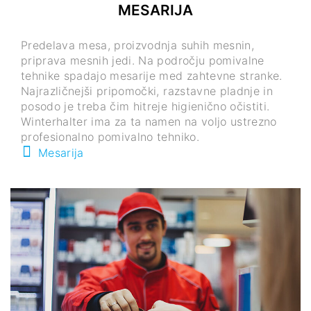
MESARIJA
Predelava mesa, proizvodnja suhih mesnin,
priprava mesnih jedi. Na področju pomivalne
tehnike spadajo mesarije med zahtevne stranke.
Najrazličnejši pripomočki, razstavne pladnje in
posodo je treba čim hitreje higienično očistiti.
Winterhalter ima za ta namen na voljo ustrezno
profesionalno pomivalno tehniko.
Mesarija