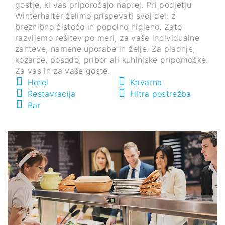
gostje, ki vas priporočajo naprej. Pri podjetju
Winterhalter želimo prispevati svoj del: z
brezhibno čistočo in popolno higieno. Zato
razvijemo rešitev po meri, za vaše individualne
zahteve, namene uporabe in želje. Za pladnje,
kozarce, posodo, pribor ali kuhinjske pripomočke.
Za vas in za vaše goste.
Hotel
Kavarna
Restavracija
Hitra postrežba
Bar