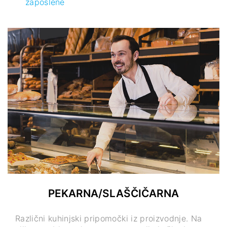
zaposlene
PEKARNA/SLAŠČIČARNA
Različni kuhinjski pripomočki iz proizvodnje. Na