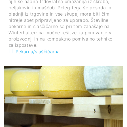
njih se nabira trdovratna umazanija iz škroba,
beljakovin in maščob. Poleg tega še posoda in
pladnji iz trgovine in vse skupaj mora biti čim
hitreje spet pripravljeno za uporabo. Številne
pekarne in slaščičarne se pri tem zanašajo na
Winterhalter: na močne rešitve za pomivanje v
proizvodnji in na kompaktno pomivalno tehniko
za izpostave.
Pekarna/slaščičarna