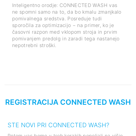
CONNECTED WASH vas
CONNECTED WASH nadzo
da bo kmalu zmanjkalo
pomivanja: ko stroj javi 
osreduje tudi
prejeli vi − ali oseba, k
 − na primer, ko je
sporočilo. Neposredno na
pom stroja in prvim
tablični računalnik. Po
aradi tega nastanejo
REGISTRACIJA CONNECTED WASH
STE NOVI PRI CONNECTED WASH?
Potem vas bomo v treh korakih popeljali na višjo