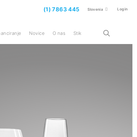
(1) 7863 445
Login
Slovenia
inanciranje
Novice
O nas
Stik