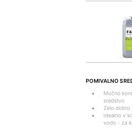
POMIVALNO SRE
Močno konce
sredstvo
Zelo dobro s
Idealno v k
vodo - za k