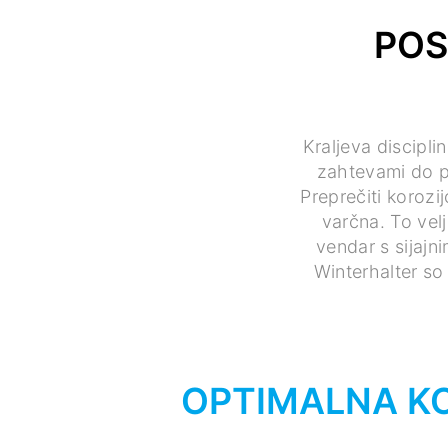
POS
Kraljeva discipli
zahtevami do p
Preprečiti korozi
varčna. To velj
vendar s sijajn
Winterhalter so
OPTIMALNA K