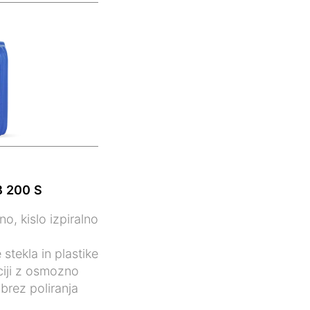
 200 S
o, kislo izpiralno
stekla in plastike
ciji z osmozno
brez poliranja