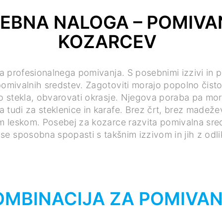
EBNA NALOGA – POMIVA
KOZARCEV
na profesionalnega pomivanja. S posebnimi izzivi in 
omivalnih sredstev. Zagotoviti morajo popolno čisto
jo stekla, obvarovati okrasje. Njegova poraba pa mora 
a tudi za steklenice in karafe. Brez črt, brez madeže
im leskom. Posebej za kozarce razvita pomivalna sre
 se sposobna spopasti s takšnim izzivom in jih z odl
OMBINACIJA ZA POMIVA