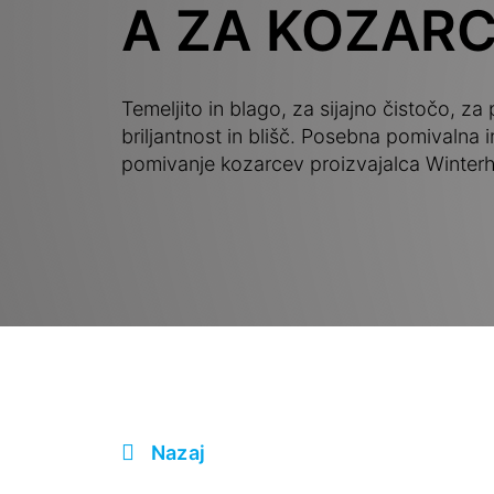
A ZA KOZAR
Temeljito in blago, za sijajno čistočo, za
briljantnost in blišč. Posebna pomivalna i
pomivanje kozarcev proizvajalca Winterha
Nazaj