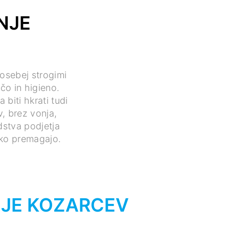
NJE
posebej strogimi
čo in higieno.
biti hkrati tudi
v, brez vonja,
dstva podjetja
iko premagajo.
NJE KOZARCEV