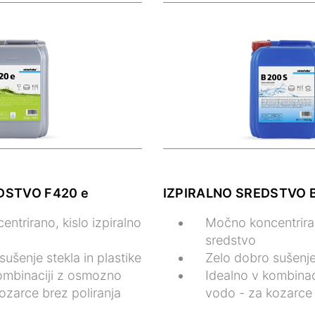
DSTVO F420 e
IZPIRALNO SREDSTVO B
ntrirano, kislo izpiralno
Močno koncentriran
sredstvo
ušenje stekla in plastike
Zelo dobro sušenje 
ombinaciji z osmozno
Idealno v kombina
ozarce brez poliranja
vodo - za kozarce 