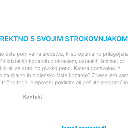
IREKTNO S SVOJIM STROKOVNJAKOM
no tista pomivalna sredstva, ki so optimalno prilagojen
i kristalnih kozarcih z okrasjem, ostankih šminke, pri
eklo ali za stabilno pivsko peno. Katera pomivalna in
jo za sijajno in higiensko čiste kozarce? Z veseljem va
očno tega. Preprosto pokličite ali pošljite e-sporočilo
Kontakt