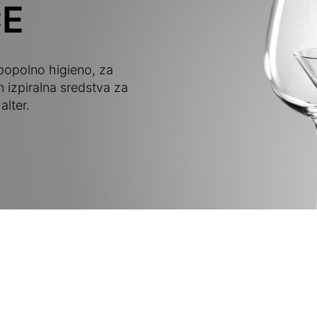
CE
 popolno higieno, za
n izpiralna sredstva za
lter.