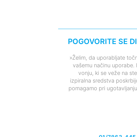
POGOVORITE SE D
»Želim, da uporabljate toč
vašemu načinu uporabe. Pr
vonju, ki se veže na st
izpiralna sredstva poskrbi
pomagamo pri ugotavljanju t