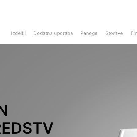
Izdelki
Dodatna uporaba
Panoge
Storitve
F
N
REDSTV