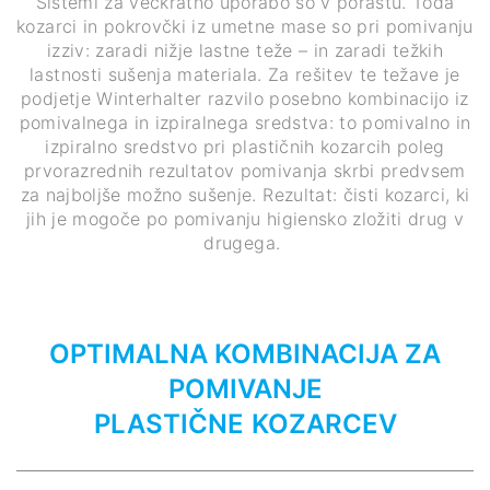
Sistemi za večkratno uporabo so v porastu. Toda
kozarci in pokrovčki iz umetne mase so pri pomivanju
izziv: zaradi nižje lastne teže – in zaradi težkih
lastnosti sušenja materiala. Za rešitev te težave je
podjetje Winterhalter razvilo posebno kombinacijo iz
pomivalnega in izpiralnega sredstva: to pomivalno in
izpiralno sredstvo pri plastičnih kozarcih poleg
prvorazrednih rezultatov pomivanja skrbi predvsem
za najboljše možno sušenje. Rezultat: čisti kozarci, ki
jih je mogoče po pomivanju higiensko zložiti drug v
drugega.
OPTIMALNA KOMBINACIJA ZA
POMIVANJE
PLASTIČNE
KOZARCEV