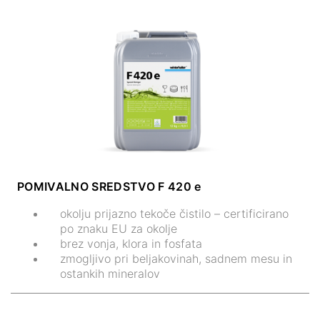
POMIVALNO SREDSTVO F 420 e
okolju prijazno tekoče čistilo – certificirano
po znaku EU za okolje
brez vonja, klora in fosfata
zmogljivo pri beljakovinah, sadnem mesu in
ostankih mineralov