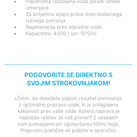
Popolnoma razsoljena voda zaradi ionske
izmenjave
Za briljantno sijajni pribor brez dodatnega
ročnega poliranja
Regeneracija brez odpadne vode
Kapaciteta: 4.000 l (pri 10°GH)
POGOVORITE SE DIREKTNO S
SVOJIM STROKOVNJAKOM!
»Želim, da dosežete popoln rezultat pomivanja:
z optimalno pripravo vode, ki je prilagojena
kakovosti prav vaše vode. Katera naprava je
najboljša rešitev za vaš primer? Z veseljem
vam pomagamo pri ugotavljanju točno tega.
Preprosto pokličite ali pošljite e-sporočilo.