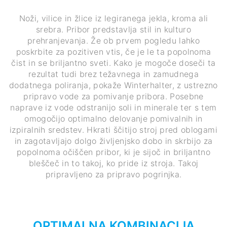
Noži, vilice in žlice iz legiranega jekla, kroma ali
srebra. Pribor predstavlja stil in kulturo
prehranjevanja. Že ob prvem pogledu lahko
poskrbite za pozitiven vtis, če je le ta popolnoma
čist in se briljantno sveti. Kako je mogoče doseči ta
rezultat tudi brez težavnega in zamudnega
dodatnega poliranja, pokaže Winterhalter, z ustrezno
pripravo vode za pomivanje pribora. Posebne
naprave iz vode odstranijo soli in minerale ter s tem
omogočijo optimalno delovanje pomivalnih in
izpiralnih sredstev. Hkrati ščitijo stroj pred oblogami
in zagotavljajo dolgo življenjsko dobo in skrbijo za
popolnoma očiščen pribor, ki je sijoč in briljantno
bleščeč in to takoj, ko pride iz stroja. Takoj
pripravljeno za pripravo pogrinjka.
OPTIMALNA KOMBINACIJA