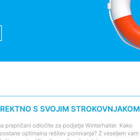
IREKTNO S SVOJIM STROKOVNJAKOM
 prepričani odločite za podjetje Winterhalter. Kako
 postane optimalna rešitev pomivanja? Z veseljem vam