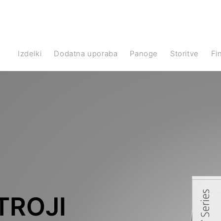
Izdelki
Dodatna uporaba
Panoge
Storitve
F
TROJI