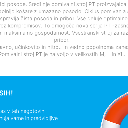
ci posode. Sredi nje pomivalni stroj PT proizvajalca
 polnijo košare z umazano posodo. Ciklus pomivanja
ospravlja čista posoda in pribor. Vse deluje optimalno
Brez kompromisov. To omogoča nova serija PT -zasn
in maksimalno gospodarnost. Vsestranski stroj za ra
pribor.
avno, učinkovito in hitro.. In vedno popolnoma zanes
Pomivalni stroj PT je na voljo v velikostih M, L in XL.
SIH!
 vas v teh negotovih
uja varne in predvidljive