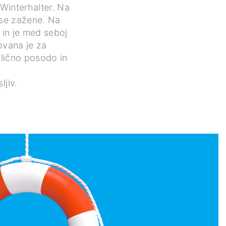
 Winterhalter. Na
 se zažene. Na
 in je med seboj
ovana je za
zlično posodo in
ljiv.