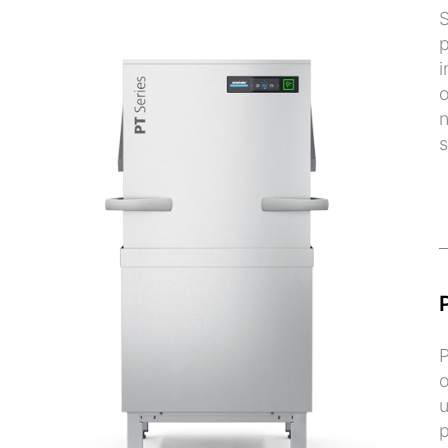
S
p
i
o
n
s
P
o
u
p