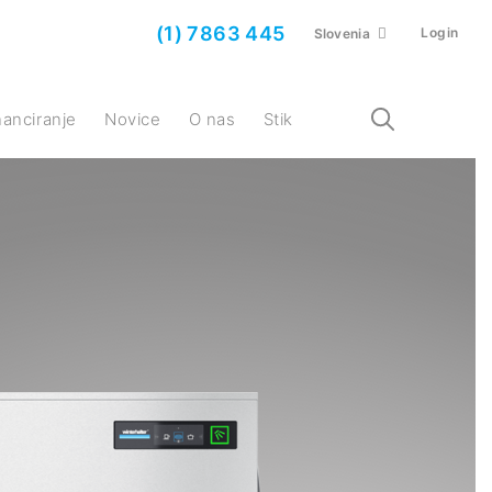
(1) 7863 445
Login
Slovenia
inanciranje
Novice
O nas
Stik