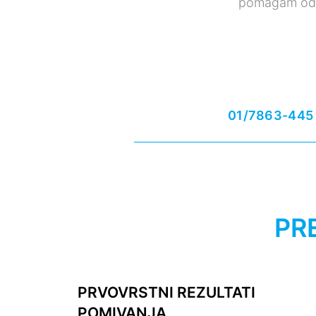
pomagam odkri
01/7863-445
PR
PRVOVRSTNI REZULTATI
POMIVANJA