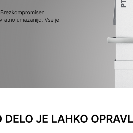
o. Brezkompromisen
ovratno umazanijo. Vse je
 DELO JE LAHKO OPRAV