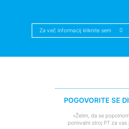
Za več informacij kliknite sem
POGOVORITE SE D
»Želim, da se popolnoma
pomivalni stroj PT za vas