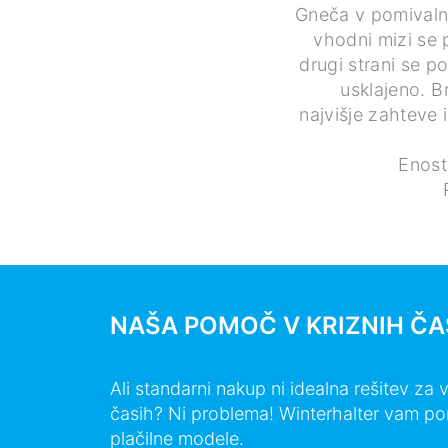
Gneča v pomivalni
vhodni mizi se
drugi strani se p
usklajeno. 
najvišje zahteve 
Enost
NAŠA POMOČ V KRIZNIH ČA
Ali standarni nakup ni idealna rešitev za
časih? Ni problema! Winterhalter vam pon
plačilne modele.