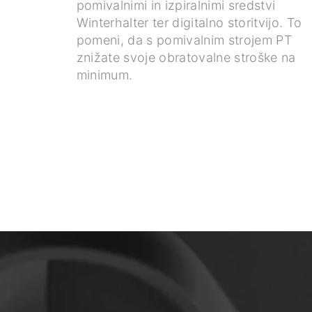
pomivalnimi in izpiralnimi sredstvi
Winterhalter ter digitalno storitvijo. To
pomeni, da s pomivalnim strojem PT
znižate svoje obratovalne stroške na
minimum.