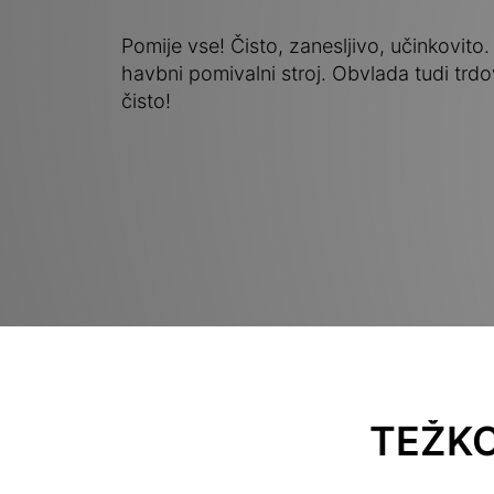
Pomije vse! Čisto, zanesljivo, učinkovit
havbni pomivalni stroj. Obvlada tudi trd
čisto!
TEŽKO