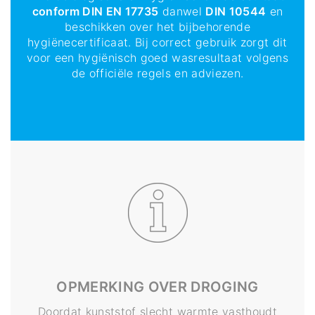
conform DIN EN 17735
danwel
DIN 10544
en
beschikken over het bijbehorende
hygiënecertificaat. Bij correct gebruik zorgt dit
voor een hygiënisch goed wasresultaat volgens
de officiële regels en adviezen.
OPMERKING OVER DROGING
Doordat kunststof slecht warmte vasthoudt