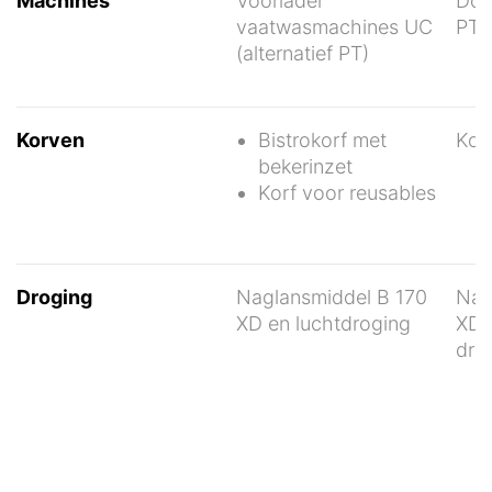
Machines
Voorlader
Doo
vaatwasmachines UC
PT (
(alternatief PT)
Korven
Bistrokorf met
Kor
bekerinzet
Korf voor reusables
Droging
Naglansmiddel B 170
Nag
XD en luchtdroging
XD 
dro