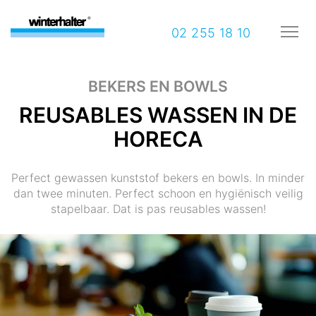
02 255 18 10
BEKERS EN BOWLS
REUSABLES WASSEN IN DE
HORECA
Perfect gewassen kunststof bekers en bowls. In minder
dan twee minuten. Perfect schoon en hygiënisch veilig
stapelbaar. Dat is pas reusables wassen!