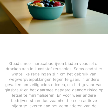
Steeds meer horecabedrijven bieden voedsel en
dranken aan in kunststof reusables. Soms omdat er
wettelijke regelingen zijn om het gebruik van
wegwerpverpakkingen tegen te gaan. In andere
gevallen om veiligheidsredenen, om het gevaar van
glasbreuk en het daarmee gepaard gaande risico op
letsel te minimaliseren. En voor weer andere
bedrijven staan duurzaamheid en een actieve
bijdrage leveren aan het verminderen van de