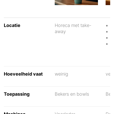
Locatie
Horeca met take-
Z
away
K
S
E
c
Hoeveelheid vaat
weinig
vee
Toepassing
Bekers en bowls
Bek