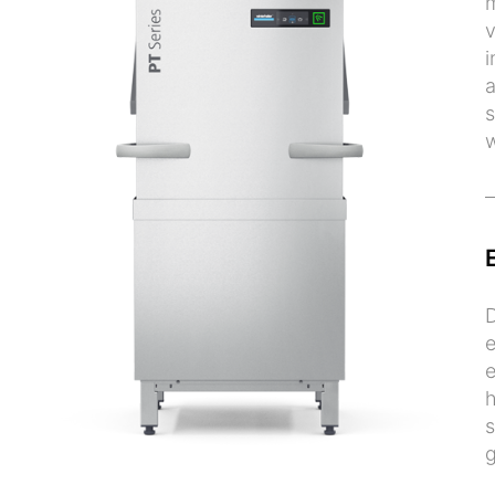
m
v
i
a
s
w
D
e
e
h
s
g