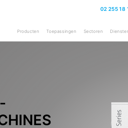
02 255 18 
producten
Toepassingen
Sectoren
Dienste
-
CHINES