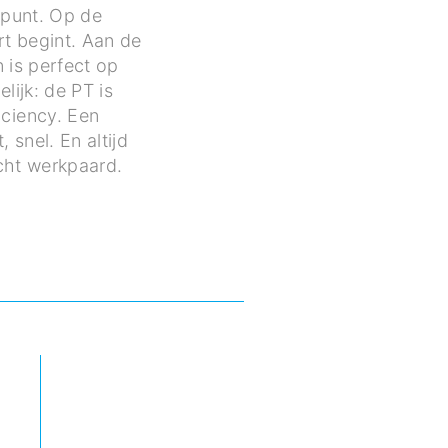
lpunt. Op de
t begint. Aan de
 is perfect op
ijk: de PT is
iciency. Een
 snel. En altijd
cht werkpaard.