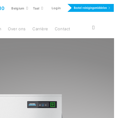
10
Login
Belgium
Taal
n
Over ons
Carrière
Contact