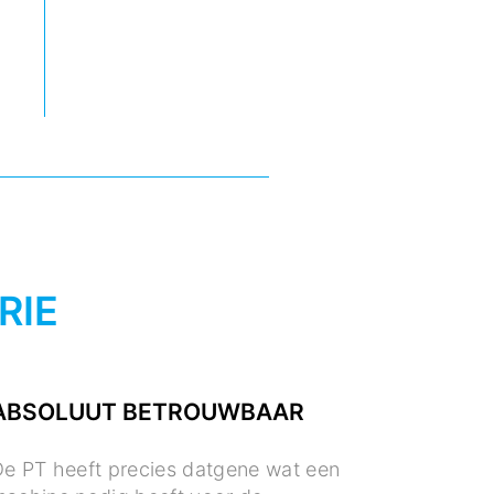
RIE
ABSOLUUT BETROUWBAAR
e PT heeft precies datgene wat een