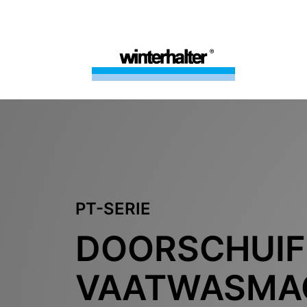
PT-SERIE
DOORSCHUIF
VAATWASMA