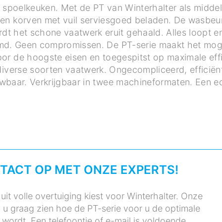
e spoelkeuken. Met de PT van Winterhalter als midde
en korven met vuil serviesgoed beladen. De wasbeur
dt het schone vaatwerk eruit gehaald. Alles loopt en
md. Geen compromissen. De PT-serie maakt het mogel
oor de hoogste eisen en toegespitst op maximale eff
diverse soorten vaatwerk. Ongecompliceerd, efficiënt,
wbaar. Verkrijgbaar in twee machineformaten. Een e
TACT OP MET ONZE EXPERTS!
uit volle overtuiging kiest voor Winterhalter. Onze
 u graag zien hoe de PT-serie voor u de optimale
wordt. Een telefoontje of e-mail is voldoende.