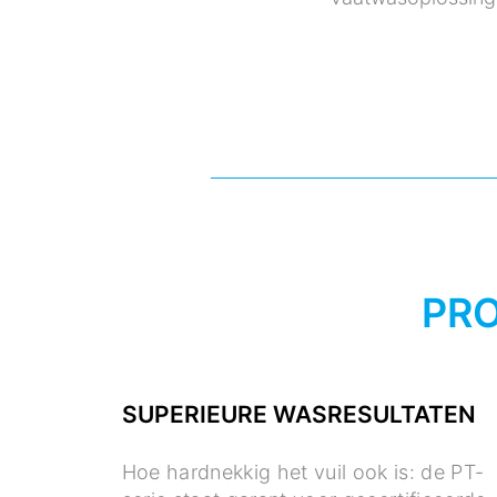
PR
SUPERIEURE WASRESULTATEN
Hoe hardnekkig het vuil ook is: de PT-