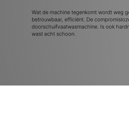
Wat de machine tegenkomt wordt weg g
betrouwbaar, efficiënt. De compromisloz
doorschuifvaatwasmachine. Is ook hardne
wast echt schoon.