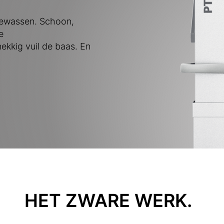
ewassen. Schoon,
e
kkig vuil de baas. En
HET ZWARE WERK.