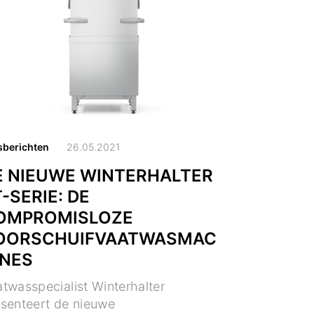
sberichten
26.05.2021
E NIEUWE WINTERHALTER
-SERIE: DE
OMPROMISLOZE
OORSCHUIFVAATWASMAC
INES
twasspecialist Winterhalter
esenteert de nieuwe