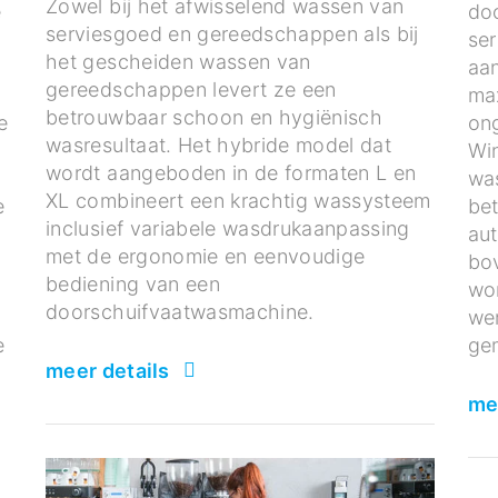
Zowel bij het afwisselend wassen van
e
do
serviesgoed en gereedschappen als bij
ser
het gescheiden wassen van
aan
gereedschappen levert ze een
max
betrouwbaar schoon en hygiënisch
e
ong
wasresultaat. Het hybride model dat
Win
wordt aangeboden in de formaten L en
was
XL combineert een krachtig wassysteem
e
be
inclusief variabele wasdrukaanpassing
au
met de ergonomie en eenvoudige
bo
bediening van een
wo
doorschuifvaatwasmachine.
we
e
gem
meer details
me