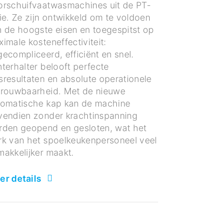
orschuifvaatwasmachines uit de PT-
ie. Ze zijn ontwikkeld om te voldoen
 de hoogste eisen en toegespitst op
imale kosteneffectiviteit:
ecompliceerd, efficiënt en snel.
terhalter belooft perfecte
resultaten en absolute operationele
trouwbaarheid. Met de nieuwe
tomatische kap kan de machine
vendien zonder krachtinspanning
rden geopend en gesloten, wat het
rk van het spoelkeukenpersoneel veel
akkelijker maakt.
er details