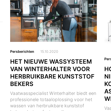
Persberichten
15.10.2020
Per
HET NIEUWE WASSYSTEEM
VAN WINTERHALTER VOOR
H
HERBRUIKBARE KUNSTSTOF
N
BEKERS
K
A
Vaatwasspecialist Winterhalter biedt een
W
professionele totaaloplossing voor het
wassen van herbruikbare kunststof
Vaa