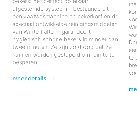
bekers: het perfect op elkaar
me
afgestemde systeem – bestaande uit
ko
een vaatwasmachine en bekerkorf en de
voo
speciaal ontwikkelde reinigingsmiddelen
Win
van Winterhalter – garandeert
was
hygiënisch schone bekers in minder dan
Dan
twee minuten. Ze zijn zo droog dat ze
een
t
kunnen worden gestapeld om ruimte te
te 
,
besparen.
br
voo
meer details
me