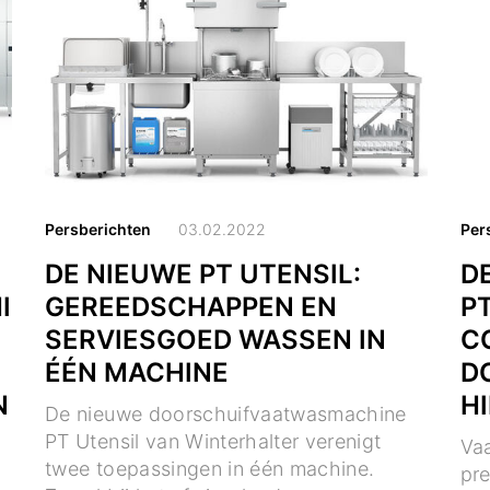
Persberichten
03.02.2022
Per
DE NIEUWE PT UTENSIL:
D
I
GEREEDSCHAPPEN EN
PT
SERVIESGOED WASSEN IN
C
ÉÉN MACHINE
D
N
H
De nieuwe doorschuifvaatwasmachine
PT Utensil van Winterhalter verenigt
Vaa
twee toepassingen in één machine.
pr