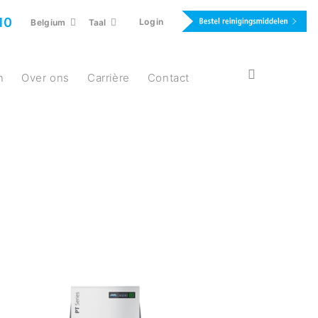
10
Login
Belgium
Taal
n
Over ons
Carrière
Contact