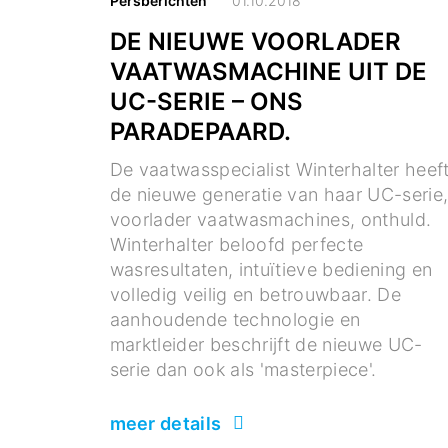
Persberichten
01.10.2018
DE NIEUWE VOORLADER
VAATWASMACHINE UIT DE
UC-SERIE – ONS
PARADEPAARD.
De vaatwasspecialist Winterhalter heef
de nieuwe generatie van haar UC-serie
voorlader vaatwasmachines, onthuld.
Winterhalter beloofd perfecte
wasresultaten, intuïtieve bediening en
volledig veilig en betrouwbaar. De
aanhoudende technologie en
marktleider beschrijft de nieuwe UC-
serie dan ook als 'masterpiece'.
meer details