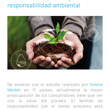
responsabilidad ambiental
De acuerdo con el estudio realizado por
Innova
Market
en 11 países, actualmente la mayor
preocupación de los consumidores tiene que ver
con la salud del planeta. El sentido de
responsabilidad con el medio ambiente está