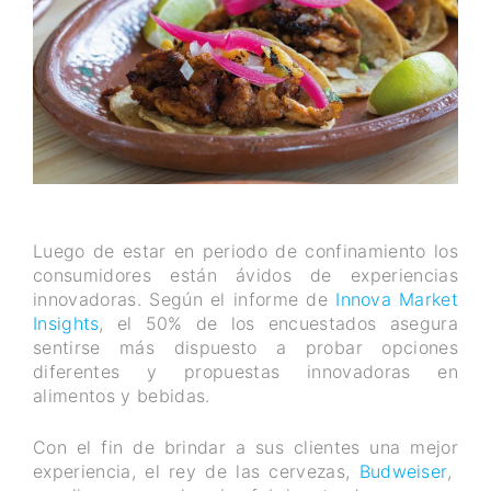
Luego de estar en periodo de confinamiento los
consumidores están ávidos de experiencias
innovadoras. Según el informe de
Innova Market
Insights
, el 50% de los encuestados asegura
sentirse más dispuesto a probar opciones
diferentes y propuestas innovadoras en
alimentos y bebidas.
Con el fin de brindar a sus clientes una mejor
experiencia, el rey de las cervezas,
Budweiser
,