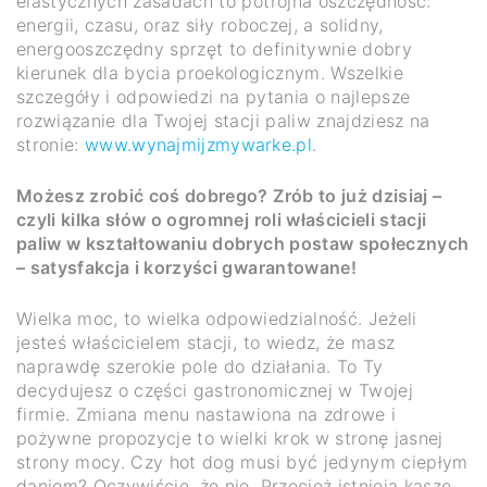
elastycznych zasadach to potrójna oszczędność:
energii, czasu, oraz siły roboczej, a solidny,
energooszczędny sprzęt to definitywnie dobry
kierunek dla bycia proekologicznym. Wszelkie
szczegóły i odpowiedzi na pytania o najlepsze
rozwiązanie dla Twojej stacji paliw znajdziesz na
stronie:
www.wynajmijzmywarke.pl
.
Możesz zrobić coś dobrego? Zrób to już dzisiaj –
czyli kilka słów o ogromnej roli właścicieli stacji
paliw w kształtowaniu dobrych postaw społecznych
– satysfakcja i korzyści gwarantowane!
Wielka moc, to wielka odpowiedzialność. Jeżeli
jesteś właścicielem stacji, to wiedz, że masz
naprawdę szerokie pole do działania. To Ty
decydujesz o części gastronomicznej w Twojej
firmie. Zmiana menu nastawiona na zdrowe i
pożywne propozycje to wielki krok w stronę jasnej
strony mocy. Czy hot dog musi być jedynym ciepłym
daniem? Oczywiście, że nie. Przecież istnieją kasze,