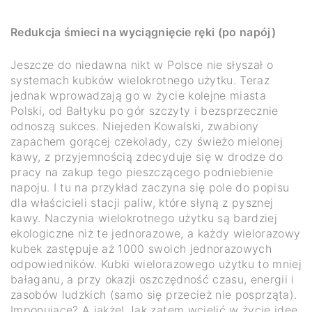
Redukcja śmieci na wyciągnięcie ręki (po napój)
Jeszcze do niedawna nikt w Polsce nie słyszał o
systemach kubków wielokrotnego użytku. Teraz
jednak wprowadzają go w życie kolejne miasta
Polski, od Bałtyku po gór szczyty i bezsprzecznie
odnoszą sukces. Niejeden Kowalski, zwabiony
zapachem gorącej czekolady, czy świeżo mielonej
kawy, z przyjemnością zdecyduje się w drodze do
pracy na zakup tego pieszczącego podniebienie
napoju. I tu na przykład zaczyna się pole do popisu
dla właścicieli stacji paliw, które słyną z pysznej
kawy. Naczynia wielokrotnego użytku są bardziej
ekologiczne niż te jednorazowe, a każdy wielorazowy
kubek zastępuje aż 1000 swoich jednorazowych
odpowiedników. Kubki wielorazowego użytku to mniej
bałaganu, a przy okazji oszczędność czasu, energii i
zasobów ludzkich (samo się przecież nie posprząta).
Imponujące? A jakże! Jak zatem wcielić w życie ideę