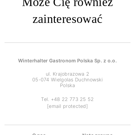
Może Cię również
zainteresować
Winterhalter Gastronom Polska Sp. z o.o.
ul. Krajobrazowa 2
05-074 Wielgolas Duchnowski
Polska
Tel. +48 22 773 25 52
[email protected]