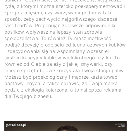
ryże, z którymi można szeroko poeksperymentować i
łącząc z mięsem, czy warzywami podać w taki
sposób, żeby zachwycić najgorliwszego zjadacza
fast food’ów. Proponując zdrowsze odpowiedniki
posiłków wpływasz na lepszy stan zdrowia
społeczeństwa. To również Ty masz możliwość
podjąć decyzję o odejściu od jednorazowych kubków
i zdecydowania się na wspomniany wcześniej
system kaucyjny kubków wielokrotnego użytku. To
również od Ciebie zależy z jakiej zmywarki, czy
innego sprzętu będzie korzystała Twoja stacja paliw.
Możesz być proekologiczny i mądrze kształtować
postawy innych, a także sprawić, że Twoja marka
będzie z ekologią kojarzona, a to najlepsza reklama
dla Twojego biznesu.